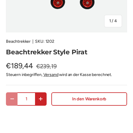
von
1
/
4
Beachtrekker
|
SKU:
1202
Beachtrekker Style Pirat
€189,44
€239,19
Steuern inbegriffen,
Versand
wird an der Kasse berechnet.
Anzahl
In den Warenkorb
Menge verringern
Menge erhöhen