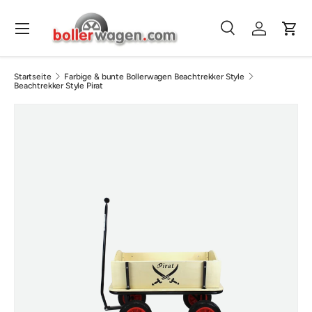
Direkt zum Inhalt
Menü
Suche
Einloggen
Eink
Suchen
Suchen
Startseite
Farbige & bunte Bollerwagen Beachtrekker Style
Beachtrekker Style Pirat