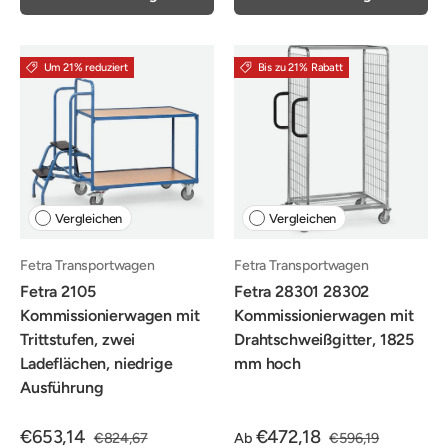
Um 21% reduziert
Bis zu 21% Rabatt
Vergleichen
Vergleichen
Fetra Transportwagen
Fetra Transportwagen
Fetra 2105
Fetra 28301 28302
Kommissionierwagen mit
Kommissionierwagen mit
Trittstufen, zwei
Drahtschweißgitter, 1825
Ladeflächen, niedrige
mm hoch
Ausführung
€653,14
€472,18
€824,67
Ab
€596,19