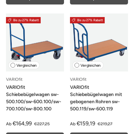
Bis zu 27% Rabatt
Bis zu 27% Rabatt
Vergleichen
Vergleichen
VARIOfit
VARIOfit
VARIOfit
VARIOfit
Schiebebügelwagen sw-
Schiebebügelwagen mit
500.100/sw-600.100/sw-
gebogenen Rohren sw-
700.100/sw-800.100
500.119/sw-600.119
€164,99
€159,19
Ab
€227,25
Ab
€219,27