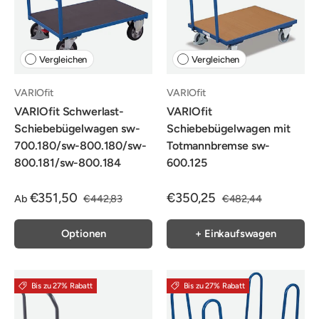
Vergleichen
Vergleichen
VARIOfit
VARIOfit
VARIOfit Schwerlast-
VARIOfit
Schiebebügelwagen sw-
Schiebebügelwagen mit
700.180/sw-800.180/sw-
Totmannbremse sw-
800.181/sw-800.184
600.125
€351,50
€350,25
Ab
€442,83
€482,44
Optionen
+ Einkaufswagen
Bis zu 27% Rabatt
Bis zu 27% Rabatt