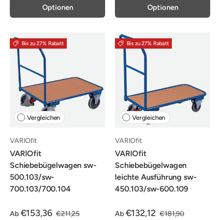
Optionen
Optionen
Bis zu 27% Rabatt
Bis zu 27% Rabatt
Vergleichen
Vergleichen
VARIOfit
VARIOfit
VARIOfit
VARIOfit
Schiebebügelwagen sw-
Schiebebügelwagen
500.103/sw-
leichte Ausführung sw-
700.103/700.104
450.103/sw-600.109
€153,36
€132,12
Ab
€211,25
Ab
€181,90