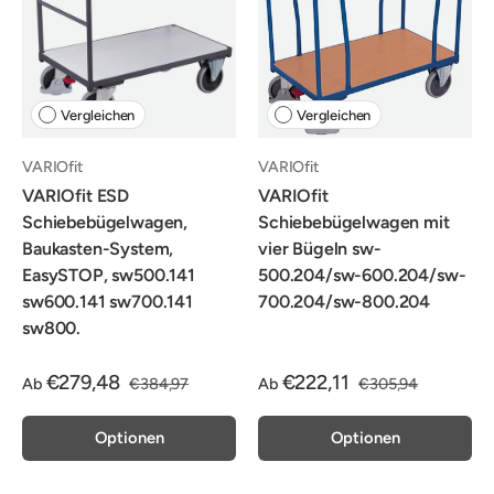
Vergleichen
Vergleichen
VARIOfit
VARIOfit
VARIOfit ESD
VARIOfit
Schiebebügelwagen,
Schiebebügelwagen mit
Baukasten-System,
vier Bügeln sw-
EasySTOP, sw500.141
500.204/sw-600.204/sw-
sw600.141 sw700.141
700.204/sw-800.204
sw800.
€279,48
€222,11
Ab
€384,97
Ab
€305,94
Optionen
Optionen