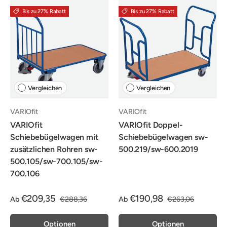
Bis zu 27% Rabatt
Bis zu 27% Rabatt
Vergleichen
Vergleichen
VARIOfit
VARIOfit
VARIOfit
VARIOfit Doppel-
Schiebebügelwagen mit
Schiebebügelwagen sw-
zusätzlichen Rohren sw-
500.219/sw-600.2019
500.105/sw-700.105/sw-
700.106
€209,35
€190,98
Ab
€288,36
Ab
€263,06
Optionen
Optionen