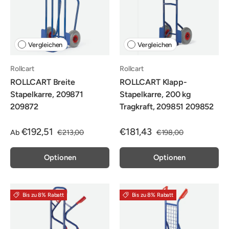
Vergleichen
Vergleichen
Rollcart
Rollcart
ROLLCART Breite
ROLLCART Klapp-
Stapelkarre, 209871
Stapelkarre, 200 kg
209872
Tragkraft, 209851 209852
€192,51
€181,43
Ab
€213,00
€198,00
Optionen
Optionen
Bis zu 8% Rabatt
Bis zu 8% Rabatt