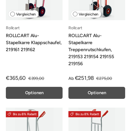
Vergleichen
Vergleichen
Rollcart
Rollcart
ROLLCART Alu-
ROLLCART Alu-
Stapelkarre Klappschaufel,
Stapelkarre
219161 219162
Treppenrutschkufen,
219153 219154 219155
219156
€365,60
€251,98
€399,00
Ab
€275,00
Optionen
Optionen
Bis zu 8% Rabatt
Bis zu 8% Rabatt