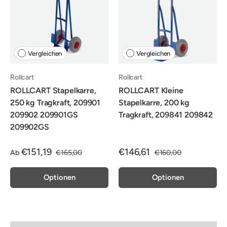
Vergleichen
Vergleichen
Rollcart
Rollcart
ROLLCART Stapelkarre,
ROLLCART Kleine
250 kg Tragkraft, 209901
Stapelkarre, 200 kg
209902 209901GS
Tragkraft, 209841 209842
209902GS
€151,19
€146,61
Ab
€165,00
€160,00
Optionen
Optionen