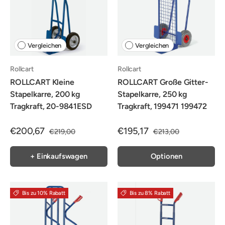
Vergleichen
Vergleichen
Rollcart
Rollcart
ROLLCART Kleine
ROLLCART Große Gitter-
Stapelkarre, 200 kg
Stapelkarre, 250 kg
Tragkraft, 20-9841ESD
Tragkraft, 199471 199472
€200,67
€195,17
€219,00
€213,00
+ Einkaufswagen
Optionen
Bis zu 10% Rabatt
Bis zu 8% Rabatt