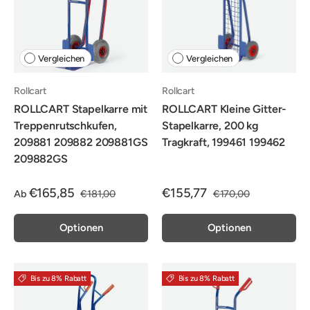
Vergleichen
Vergleichen
Rollcart
Rollcart
ROLLCART Stapelkarre mit
ROLLCART Kleine Gitter-
Treppenrutschkufen,
Stapelkarre, 200 kg
209881 209882 209881GS
Tragkraft, 199461 199462
209882GS
€165,85
€155,77
Ab
€181,00
€170,00
Optionen
Optionen
Bis zu 8% Rabatt
Bis zu 8% Rabatt