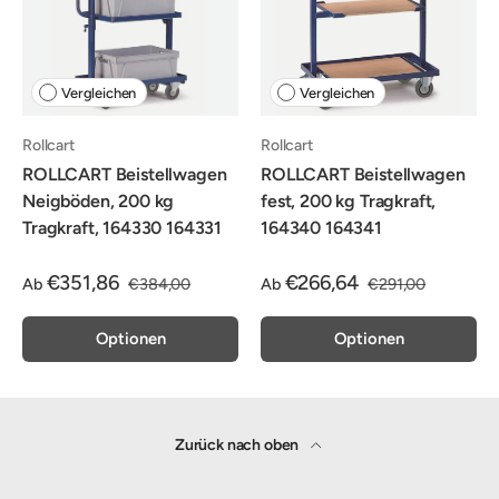
Vergleichen
Vergleichen
Rollcart
Rollcart
ROLLCART Beistellwagen
ROLLCART Beistellwagen
Neigböden, 200 kg
fest, 200 kg Tragkraft,
Tragkraft, 164330 164331
164340 164341
€351,86
€266,64
Ab
€384,00
Ab
€291,00
Optionen
Optionen
Zurück nach oben