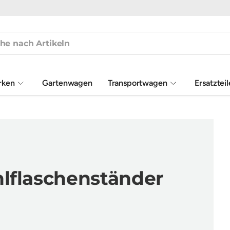
rken
Gartenwagen
Transportwagen
Ersatztei
lflaschenständer