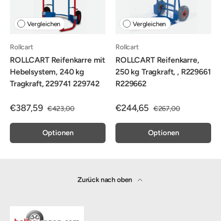
Vergleichen
Vergleichen
Rollcart
Rollcart
ROLLCART Reifenkarre mit
ROLLCART Reifenkarre,
Hebelsystem, 240 kg
250 kg Tragkraft, , R229661
Tragkraft, 229741 229742
R229662
€387,59
€244,65
€423,00
€267,00
Optionen
Optionen
Zurück nach oben