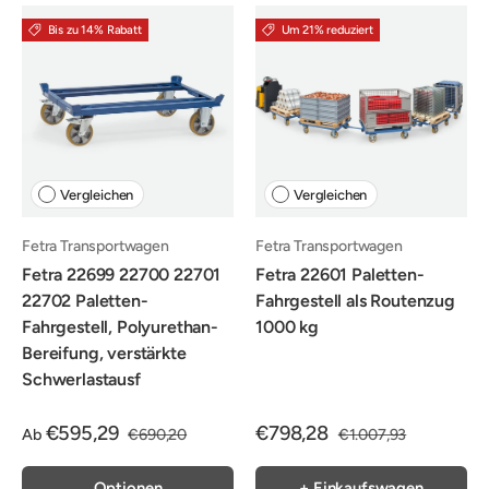
Bis zu 14% Rabatt
Um 21% reduziert
Vergleichen
Vergleichen
Fetra Transportwagen
Fetra Transportwagen
Fetra 22699 22700 22701
Fetra 22601 Paletten-
22702 Paletten-
Fahrgestell als Routenzug
Fahrgestell, Polyurethan-
1000 kg
Bereifung, verstärkte
Schwerlastausf
€595,29
€798,28
Ab
€690,20
€1.007,93
Optionen
+ Einkaufswagen