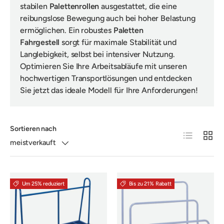
stabilen
Palettenrollen
ausgestattet, die eine
reibungslose Bewegung auch bei hoher Belastung
ermöglichen. Ein robustes
Paletten
Fahrgestell
sorgt für maximale Stabilität und
Langlebigkeit, selbst bei intensiver Nutzung.
Optimieren Sie Ihre Arbeitsabläufe mit unseren
hochwertigen Transportlösungen und entdecken
Sie jetzt das ideale Modell für Ihre Anforderungen!
Sortieren nach
Produktliste
Produk
meistverkauft
Um 25% reduziert
Bis zu 21% Rabatt