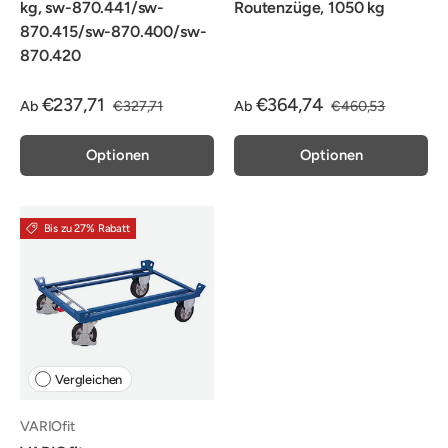
kg, sw-870.441/sw-
Routenzüge, 1050 kg
870.415/sw-870.400/sw-
870.420
€237,71
€364,74
Ab
€327,71
Ab
€460,53
Optionen
Optionen
Bis zu 27% Rabatt
Vergleichen
VARIOfit