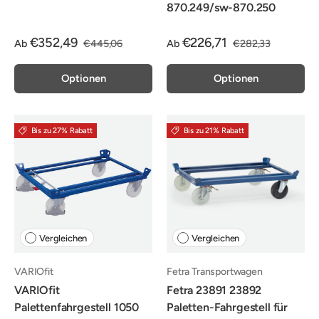
870.249/sw-870.250
€352,49
€226,71
Ab
€445,06
Ab
€282,33
Optionen
Optionen
Bis zu 27% Rabatt
Bis zu 21% Rabatt
Vergleichen
Vergleichen
VARIOfit
Fetra Transportwagen
VARIOfit
Fetra 23891 23892
Palettenfahrgestell 1050
Paletten-Fahrgestell für