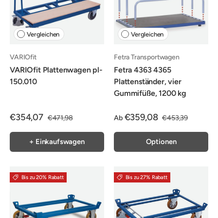
Vergleichen
Vergleichen
VARIOfit
Fetra Transportwagen
VARIOfit Plattenwagen pl-
Fetra 4363 4365
150.010
Plattenständer, vier
Gummifüße, 1200 kg
€354,07
€359,08
€471,98
Ab
€453,39
+ Einkaufswagen
Optionen
Bis zu 20% Rabatt
Bis zu 27% Rabatt