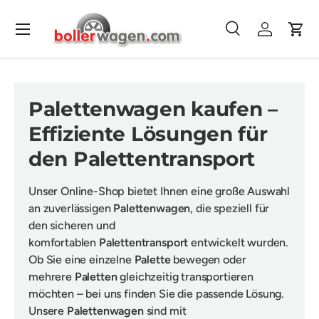
Direkt zum Inhalt
Menü
Suche
Einloggen
Eink
Suchen
Suchen
Palettenwagen kaufen –
Effiziente Lösungen für
den Palettentransport
Unser Online-Shop bietet Ihnen eine große Auswahl
an zuverlässigen
Palettenwagen
, die speziell für
den sicheren und
komfortablen
Palettentransport
entwickelt wurden.
Ob Sie eine einzelne
Palette
bewegen oder
mehrere
Paletten
gleichzeitig transportieren
möchten – bei uns finden Sie die passende Lösung.
Unsere
Palettenwagen
sind mit