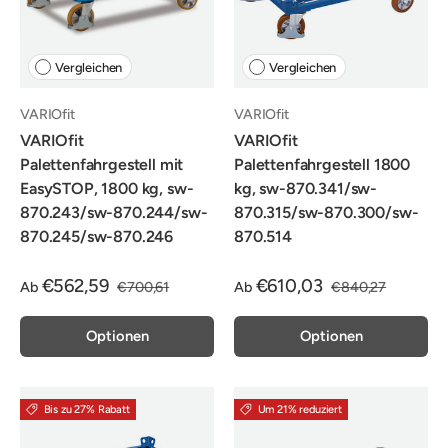
Vergleichen
Vergleichen
VARIOfit
VARIOfit
VARIOfit
VARIOfit
Palettenfahrgestell mit
Palettenfahrgestell 1800
EasySTOP, 1800 kg, sw-
kg, sw-870.341/sw-
870.243/sw-870.244/sw-
870.315/sw-870.300/sw-
870.245/sw-870.246
870.514
€562,59
€610,03
Ab
€700,61
Ab
€840,27
Optionen
Optionen
Bis zu 27% Rabatt
Um 21% reduziert