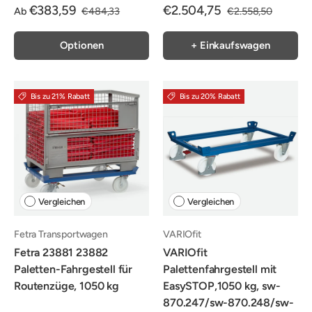
€383,59
€2.504,75
Ab
€484,33
€2.558,50
Optionen
+ Einkaufswagen
Bis zu 21% Rabatt
Bis zu 20% Rabatt
Vergleichen
Vergleichen
Fetra Transportwagen
VARIOfit
Fetra 23881 23882
VARIOfit
Paletten-Fahrgestell für
Palettenfahrgestell mit
Routenzüge, 1050 kg
EasySTOP,1050 kg, sw-
870.247/sw-870.248/sw-