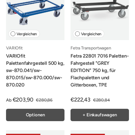
Vergleichen
Vergleichen
VARIOfit
Fetra Transportwagen
VARIOfit
Fetra 22801 7016 Paletten-
Palettenfahrgestell 500 kg,
Fahrgestell "GREY
sw-870.041/sw-
EDITION" 750 kg, für
870.015/sw-870.000/sw-
Flachpaletten und
870.020
Gitterboxen, TPE
€203,90
€222,43
Ab
€280,86
€280,84
Optionen
+ Einkaufswagen