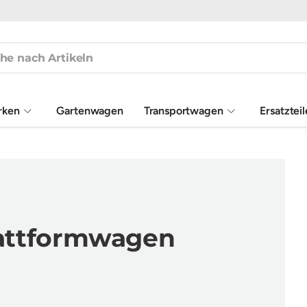
rken
Gartenwagen
Transportwagen
Ersatztei
lattformwagen