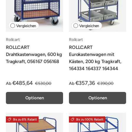
Vergleichen
Vergleichen
Rollcart
Rollcart
ROLLCART
ROLLCART
Drahtkastenwagen, 600 kg
Eurokastenwagen mit
Tragkraft, 056167 056168
Kästen, 200 kg Tragkraft,
164334 164337 164344
€485,64
€357,36
Ab
€530,00
Ab
€390,00
Optionen
Optionen
Bis zu 8% Rabatt
Bis zu 100% Rabatt