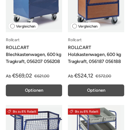
Vergleichen
Vergleichen
Rollcart
Rollcart
ROLLCART
ROLLCART
Blechkastenwagen, 600 kg
Holzkastenwagen, 600 kg
Tragkraft, 056207 056208
Tragkraft, 056187 056188
€569,02
€524,12
Ab
€621,00
Ab
€572,00
Optionen
Optionen
Bis zu 8% Rabatt
Bis zu 8% Rabatt