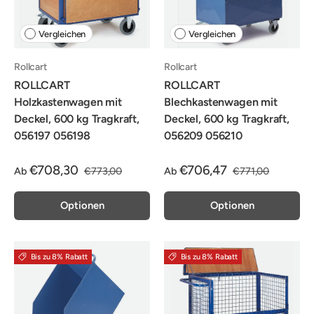
Vergleichen
Vergleichen
Rollcart
Rollcart
ROLLCART
ROLLCART
Holzkastenwagen mit
Blechkastenwagen mit
Deckel, 600 kg Tragkraft,
Deckel, 600 kg Tragkraft,
056197 056198
056209 056210
€708,30
€706,47
Ab
€773,00
Ab
€771,00
Optionen
Optionen
Bis zu 8% Rabatt
Bis zu 8% Rabatt