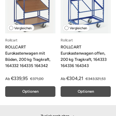
Vergleichen
Vergleichen
Rollcart
Rollcart
ROLLCART
ROLLCART
Eurokastenwagen mit
Eurokastenwagen offen,
Böden, 200 kg Tragkraft,
200 kg Tragkraft, 164333
164332 164335 164342
164336 164343
€339,95
€304,21
Ab
€371,00
Ab
€343.321,53
Optionen
Optionen