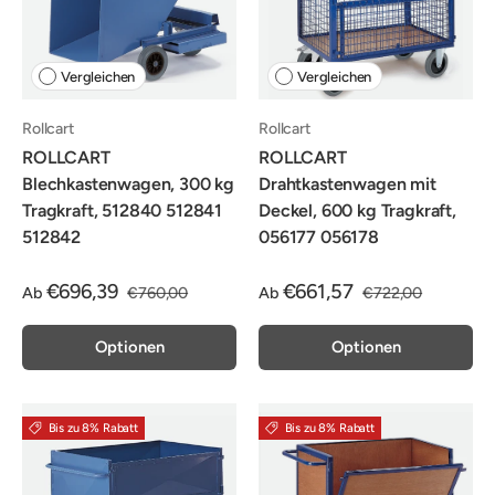
Vergleichen
Vergleichen
Rollcart
Rollcart
ROLLCART
ROLLCART
Blechkastenwagen, 300 kg
Drahtkastenwagen mit
Tragkraft, 512840 512841
Deckel, 600 kg Tragkraft,
512842
056177 056178
€696,39
€661,57
Ab
€760,00
Ab
€722,00
Optionen
Optionen
Bis zu 8% Rabatt
Bis zu 8% Rabatt