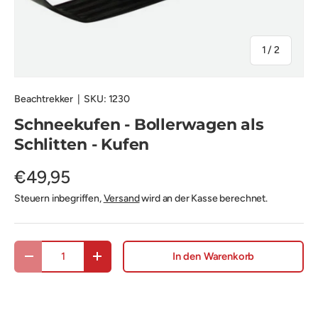
von
1
/
2
Beachtrekker
|
SKU:
1230
Schneekufen - Bollerwagen als
Schlitten - Kufen
€49,95
Steuern inbegriffen,
Versand
wird an der Kasse berechnet.
Anzahl
In den Warenkorb
Menge verringern
Menge erhöhen