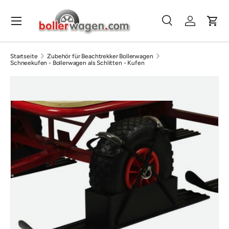
Direkt zum Inhalt
Menü
Suche
Einloggen
Eink
Suchen
Suchen
Startseite
Zubehör für Beachtrekker Bollerwagen
Schneekufen - Bollerwagen als Schlitten - Kufen