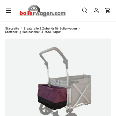
Direkt zum Inhalt
Menü
Suche
Einloggen
Eink
Suchen
Suchen
Startseite
Ersatzteile & Zubehör für Bollerwagen
Stoffbezug Hecktasche CTL900 Purpur