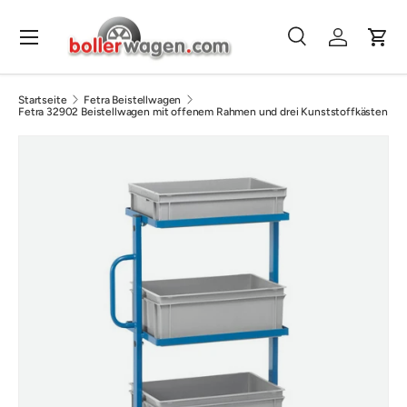
Direkt zum Inhalt
Menü
Suche
Einloggen
Eink
Suchen
Suchen
Startseite
Fetra Beistellwagen
Fetra 32902 Beistellwagen mit offenem Rahmen und drei Kunststoffkästen