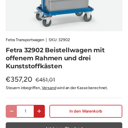
Fetra Transportwagen
|
SKU:
32902
Fetra 32902 Beistellwagen mit
offenem Rahmen und drei
Kunststoffkästen
€357,20
€451,01
Steuern inbegriffen,
Versand
wird an der Kasse berechnet.
Anzahl
In den Warenkorb
Menge verringern
Menge erhöhen