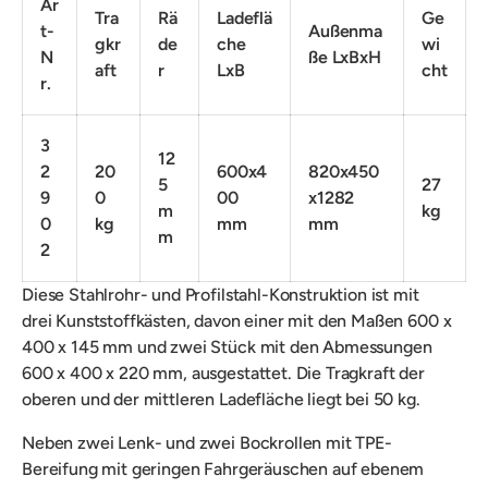
Ar
Tra
Rä
Ladeflä
Ge
t-
Außenma
gkr
de
che
wi
N
ße LxBxH
aft
r
LxB
cht
r.
3
12
2
20
600x4
820x450
5
27
9
0
00
x1282
m
kg
0
kg
mm
mm
m
2
Diese
Stahlrohr- und Profilstahl-Konstruktion ist mit
drei
Kunststoffkästen, davon einer mit den Maßen 600 x
400 x 145 mm und zwei Stück mit den Abmessungen
600 x 400 x 220 mm, ausgestattet.
Die
Tragkraft der
oberen und der mittleren Ladefläche liegt bei 50 kg.
Neben
zwei Lenk- und zwei Bockrollen
mit TPE-
Bereifung
mit geringen Fahrgeräuschen auf ebenem