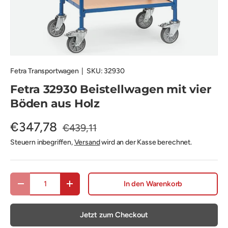
Fetra Transportwagen
|
SKU:
32930
Fetra 32930 Beistellwagen mit vier
Böden aus Holz
€347,78
€439,11
Steuern inbegriffen,
Versand
wird an der Kasse berechnet.
Anzahl
In den Warenkorb
Menge verringern
Menge erhöhen
Jetzt zum Checkout