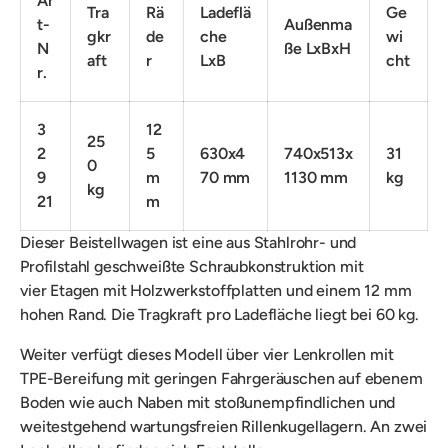
Ar
Tra
Rä
Ladeflä
Ge
t-
Außenma
gkr
de
che
wi
N
ße LxBxH
aft
r
LxB
cht
r.
3
12
25
2
5
630x4
740x513x
31
0
9
m
70 mm
1130 mm
kg
kg
21
m
Dieser Beistellwagen ist eine aus
Stahlrohr- und
Profilstahl geschweißte Schraubkonstruktion mit
vier
Etagen mit Holzwerkstoffplatten und einem 12 mm
hohen Rand. Die Tragkraft pro Ladefläche liegt bei 60 kg.
Weiter verfügt dieses Modell über vier Lenkrollen mit
TPE-Bereifung mit geringen Fahrgeräuschen auf ebenem
Boden wie auch Naben mit stoßunempfindlichen und
weitestgehend wartungsfreien Rillenkugellagern. An zwei