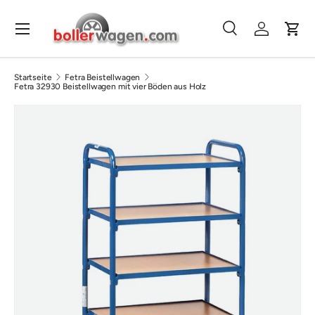
Direkt zum Inhalt
Menü
Suche
Einloggen
Eink
Suchen
Suchen
Startseite
Fetra Beistellwagen
Fetra 32930 Beistellwagen mit vier Böden aus Holz