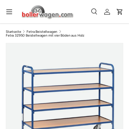
Direkt zum Inhalt
Menü
Suche
Einloggen
Eink
Suchen
Suchen
Startseite
Fetra Beistellwagen
Fetra 32950 Beistellwagen mit vier Böden aus Holz