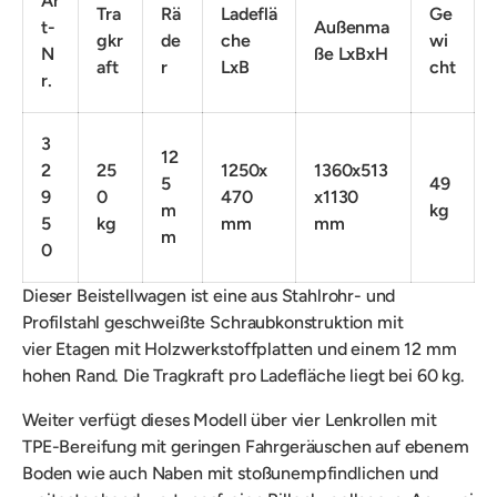
Ar
Tra
Rä
Ladeflä
Ge
t-
Außenma
gkr
de
che
wi
N
ße LxBxH
aft
r
LxB
cht
r.
3
12
2
25
1250x
1360x513
5
49
9
0
470
x1130
m
kg
5
kg
mm
mm
m
0
Dieser Beistellwagen ist eine aus
Stahlrohr- und
Profilstahl geschweißte Schraubkonstruktion mit
vier
Etagen mit Holzwerkstoffplatten und einem 12 mm
hohen Rand. Die Tragkraft pro Ladefläche liegt bei 60 kg.
Weiter verfügt dieses Modell über vier Lenkrollen mit
TPE-Bereifung mit geringen Fahrgeräuschen auf ebenem
Boden wie auch Naben mit stoßunempfindlichen und