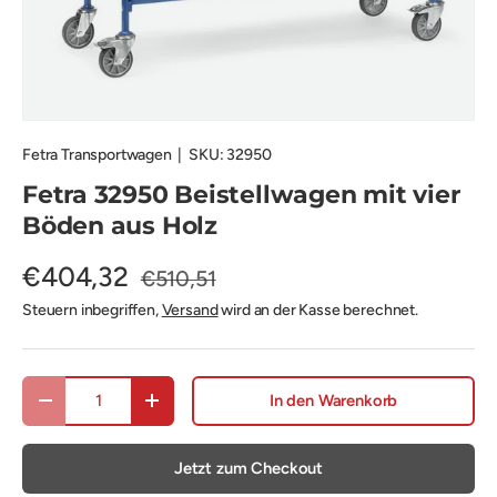
Fetra Transportwagen
|
SKU:
32950
Fetra 32950 Beistellwagen mit vier
Böden aus Holz
€404,32
€510,51
Steuern inbegriffen,
Versand
wird an der Kasse berechnet.
Anzahl
In den Warenkorb
Menge verringern
Menge erhöhen
Jetzt zum Checkout