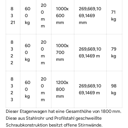
20
8
60
1000x
269,669,10
0
71
3
0
600
69,1469
m
kg
21
kg
mm
mm
m
8
20
60
1000x
3
0
269,669,10
79
0
700
2
m
69,1469 m
kg
kg
mm
2
m
8
20
60
1200x
3
0
269,669,10
98
0
800
2
m
69,1469 m
kg
kg
mm
3
m
Dieser Etagenwagen hat eine Gesamthöhe von 1800 mm.
Diese
a
us Stahlrohr und Profilstahl geschweißte
Schraubkonstruktion besitzt offene Stirnwände.