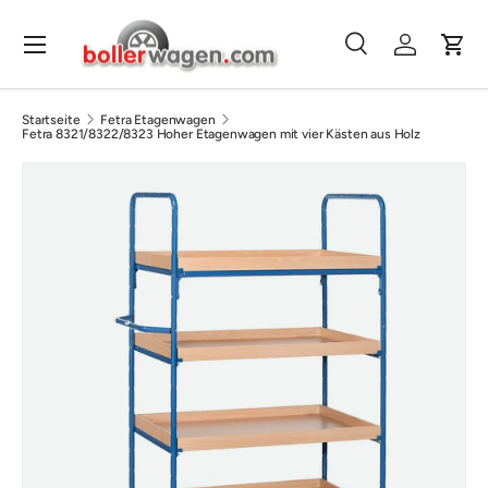
Direkt zum Inhalt
Menü
Suche
Einloggen
Eink
Suchen
Suchen
Startseite
Fetra Etagenwagen
Fetra 8321/8322/8323 Hoher Etagenwagen mit vier Kästen aus Holz