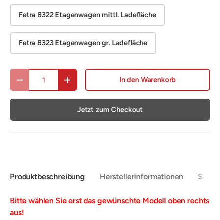
Fetra 8322 Etagenwagen mittl. Ladefläche
Fetra 8323 Etagenwagen gr. Ladefläche
Anzahl
In den Warenkorb
Menge verringern
Menge erhöhen
Jetzt zum Checkout
Produktbeschreibung
Herstellerinformationen
Sicher
B
itte wählen Sie erst das gewünschte Modell oben rechts
aus!