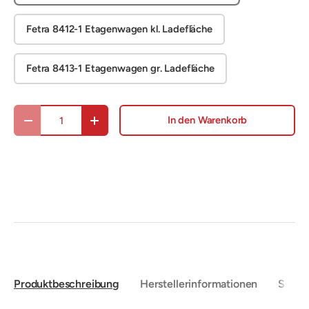
Fetra 8412-1 Etagenwagen kl. Ladefläche
Fetra 8413-1 Etagenwagen gr. Ladefläche
Anzahl
In den Warenkorb
Menge verringern
Menge erhöhen
Produktbeschreibung
Herstellerinformationen
Sicher