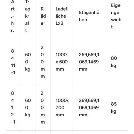
A
Tr
Eige
rt
ag
R
Ladefl
Etagenhö
nge
.-
kr
äd
äche
hen
wich
N
af
er
LxB
t
r.
t
2
8
60
0
1000
269,669,1
4
80
0
0
x 600
069,1469
11
kg
kg
m
mm
mm
-1
m
8
2
4
60
0
1000x
269,669,1
85
1
0
0
700
069,1469
kg
2
kg
m
mm
mm
-1
m