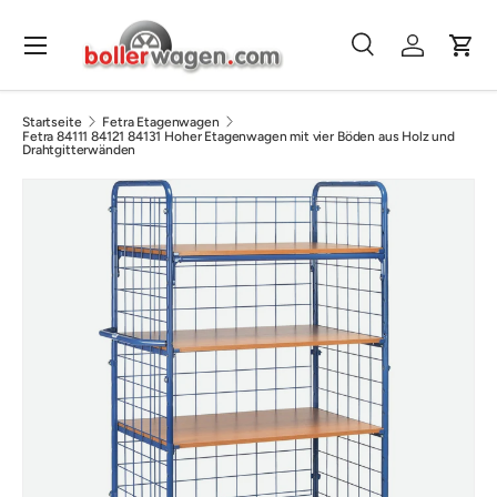
Direkt zum Inhalt
Menü
Suche
Einloggen
Eink
Suchen
Suchen
Startseite
Fetra Etagenwagen
Fetra 84111 84121 84131 Hoher Etagenwagen mit vier Böden aus Holz und
Drahtgitterwänden