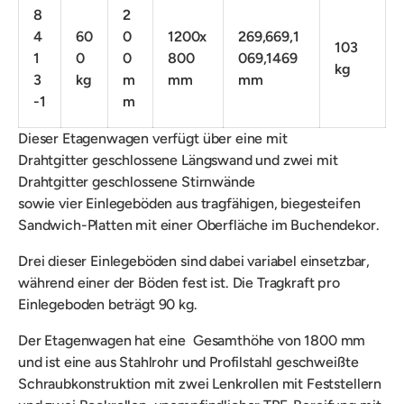
8
2
4
60
0
1200x
269,669,1
103
1
0
0
800
069,1469
kg
3
kg
m
mm
mm
-1
m
Dieser Etagenwagen verfügt über eine mit
Drahtgitter
geschlossene Längswand und zwei mit
Drahtgitter geschlossene Stirnwände
sowie
vier
Einlegeböden
aus tragfähigen, biegesteifen
Sandwich-Platten mit einer Oberfläche im Buchendekor.
Drei dieser Einlegeböden sind dabei variabel einsetzbar,
während einer der Böden fest ist. Die Tragkraft
pro
Einlegeboden beträgt 90 kg.
Der Etagenwagen hat eine Gesamthöhe von 1800 mm
und ist eine
aus Stahlrohr und Profilstahl geschweißte
Schraubkonstruktion mit
zwei Lenkrollen mit Feststellern