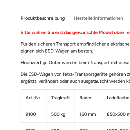
Produktbeschreibung
Herstellerinformationen
B
itte wählen Sie erst das gewünschte Modell oben re
Für den s
icheren Transport
e
mpfindlicher elektrische
eignen sich ESD-Wagen am besten.
H
ochwertige Güter werden beim Transport mit dies
Die ESD-Wagen
von fetra-Transportgeräte gehören
ergänzt, verändert oder auch ausgetauscht werden k
Art.-Nr.
Tragkraft
Räder
Ladefläche
9100
500 kg
160 mm
850x500 