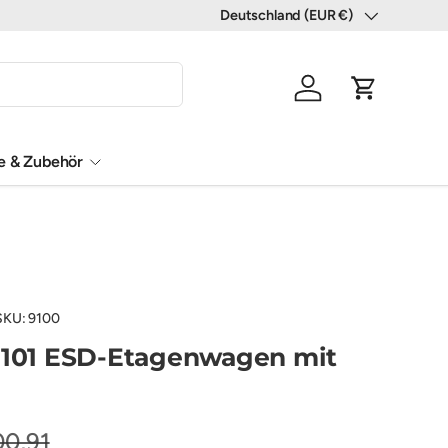
Deutschland (EUR €)
Land/Region
Einloggen
Einkaufswa
le & Zubehör
SKU:
9100
9101 ESD-Etagenwagen mit
0,91