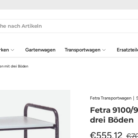
rken
Gartenwagen
Transportwagen
Ersatztei
n mit drei Böden
Fetra Transportwagen
|
Fetra 9100/
drei Böden
€555,12
€70