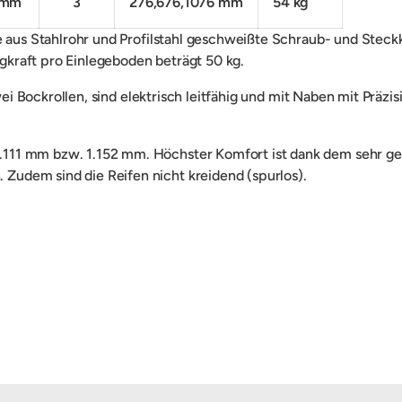
 mm
3
276,676,1076 mm
54 kg
e aus
Stahlrohr und Profilstahl geschweißte
Schraub- und Steckk
gkraft pro Einlegeboden beträgt 50 kg.
i Bockrollen, sind
elektrisch leitfähig und mit Naben mit Präzi
111 mm bzw. 1.152 mm. Höchster Komfort ist dank dem sehr
ge
udem sind die Reifen nicht kreidend (spurlos).