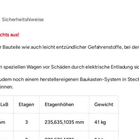
Sicherheitshiweise
chts aus!
r Bauteile wie auch leicht entzündlicher Gefahrenstoffe, bei d
en speziellen Wagen
vor Schäden durch elektrische Entladung si
 zudem noch einem herstellereigenen Baukasten-System
in Stec
önnen.
 LxB
Etagen
Etagenhöhen
Gewicht
mm
3
235,635,1035 mm
41 kg