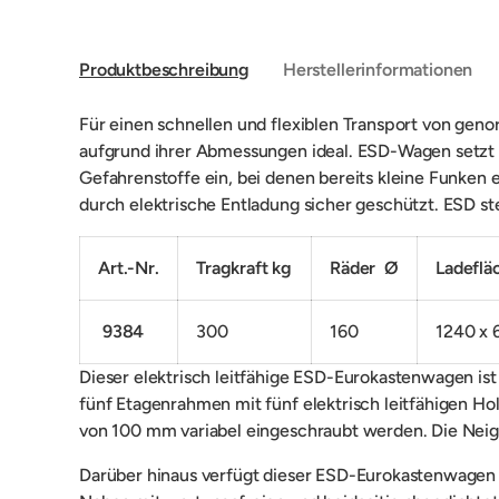
Produktbeschreibung
Herstellerinformationen
Für einen schnellen und flexiblen Transport von gen
aufgrund ihrer Abmessungen ideal. ESD-Wagen setzt m
Gefahrenstoffe ein, bei denen bereits kleine Funke
durch elektrische Entladung sicher geschützt. ESD ste
Art.-Nr.
Tragkraft kg
Räder Ø
Ladeflä
9384
300
160
1240 x
Dieser elektrisch leitfähige ESD-Eurokastenwagen ist
fünf Etagenrahmen mit fünf elektrisch leitfähigen 
von 100 mm variabel eingeschraubt werden. Die Neigun
Darüber hinaus verfügt dieser ESD-Eurokastenwagen ü