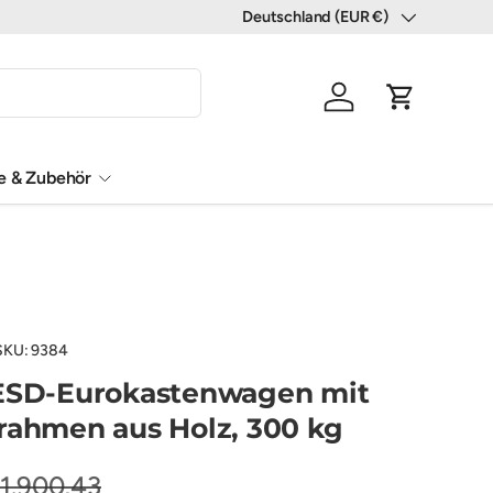
Deutschland (EUR €)
Land/Region
Einloggen
Einkaufswa
le & Zubehör
SKU:
9384
 ESD-Eurokastenwagen mit
rahmen aus Holz, 300 kg
1.900,43