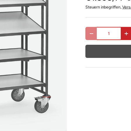
Steuern inbegriffen,
Vers
Anzahl
Menge verringern
Me