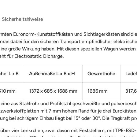
Sicherheitshiweise
ormten Euronorm-Kunststoffkästen und Sichtlagerkästen sind di
an dabei für den sicheren Transport empfindlicher elektrischer
n eine große Wirkung haben. Mit diesen speziellen Wagen werde
ht für Electrostatic Dicharge.
che L x B
Außenmaße L x B x H
Gesamthöhe
Lade
 610 mm
1372 x 685 x 1686 mm
1686 mm
317,6
 eine aus Stahlrohr und Profilstahl geschweißte und pulverbesc
Holzwerkstoffplatten mit 7 mm hohem Rand für je drei Eurokäst
g bei schrägem Einbau liegt bei 15° oder 30°. Die Tragkraft pr
ber vier Lenkrollen, zwei davon mit Feststellern, mit TPE-ESD