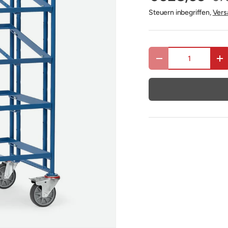
Steuern inbegriffen,
Vers
Anzahl
Menge verringern
Me