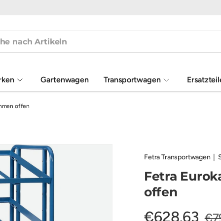
rken
Gartenwagen
Transportwagen
Ersatztei
ahmen offen
Fetra Transportwagen
|
Fetra Euro
offen
€628,63
€7