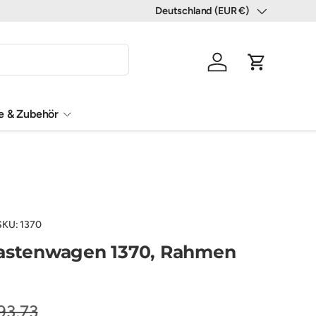
Deutschland (EUR €)
Land/Region
Einloggen
Einkaufswa
le & Zubehör
SKU:
1370
kastenwagen 1370, Rahmen
93,73