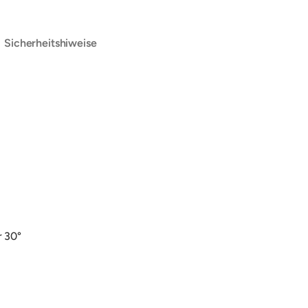
Sicherheitshiweise
urokastenw
r 30°