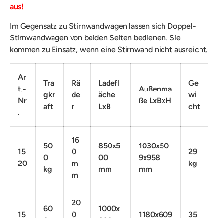
aus!
Im Gegensatz zu Stirnwandwagen lassen sich Doppel-
Stirnwandwagen von beiden Seiten bedienen. Sie
kommen zu Einsatz,
wenn eine Stirnwand nicht ausreicht.
Ar
Tra
Rä
Ladefl
Ge
t.-
Außenma
gkr
de
äche
wi
Nr
ße LxBxH
aft
r
LxB
cht
.
16
50
850x5
1030x50
15
0
29
0
00
9x958
20
m
kg
kg
mm
mm
m
20
60
1000x
15
0
1180x609
35