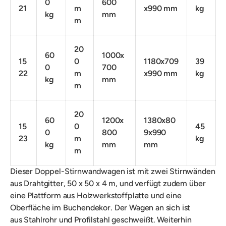
0
600
21
m
x990 mm
kg
kg
mm
m
20
60
1000x
15
0
1180x709
39
0
700
22
m
x990 mm
kg
kg
mm
m
20
60
1200x
1380x80
15
0
45
0
800
9x990
23
m
kg
kg
mm
mm
m
Dieser Doppel-Stirnwandwagen ist mit zwei
Stirnwänden
aus Drahtgitter, 50 x 50 x 4 m, und verfügt zudem über
eine P
lattform aus Holzwerkstoffplatte und eine
Oberfläche im Buchendekor. Der Wagen an sich ist
aus
Stahlrohr und Profilstahl geschweißt. Weiterhin