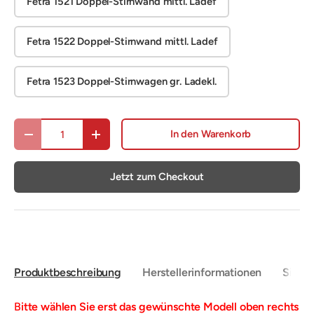
Fetra 1521 Doppel-Stirnwand mittl. Ladef
Fetra 1522 Doppel-Stirnwand mittl. Ladef
Fetra 1523 Doppel-Stirnwagen gr. Ladekl.
Anzahl
In den Warenkorb
Menge verringern
Menge erhöhen
Jetzt zum Checkout
Produktbeschreibung
Herstellerinformationen
Sicher
B
itte wählen Sie erst das gewünschte Modell oben rechts