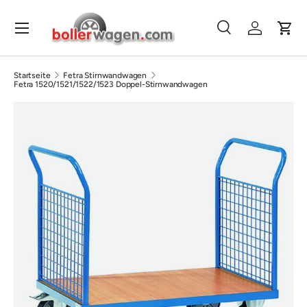
Direkt zum Inhalt
Menü
Suche
Einloggen
Eink
Suchen
Suchen
Startseite
Fetra Stirnwandwagen
Fetra 1520/1521/1522/1523 Doppel-Stirnwandwagen