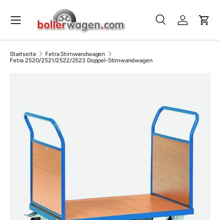
Direkt zum Inhalt
Menü
Suche
Einloggen
Eink
Suchen
Suchen
Startseite
Fetra Stirnwandwagen
Fetra 2520/2521/2522/2523 Doppel-Stirnwandwagen