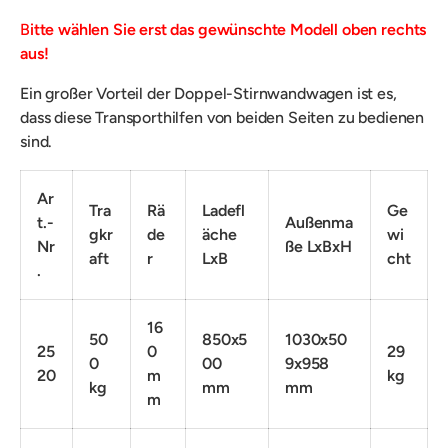
B
itte wählen Sie erst das gewünschte Modell oben rechts
aus!
Ein großer Vorteil der Doppel-Stirnwandwagen ist es,
dass diese Transporthilfen von beiden Seiten zu bedienen
sind.
Ar
Tra
Rä
Ladefl
Ge
t.-
Außenma
gkr
de
äche
wi
Nr
ße LxBxH
aft
r
LxB
cht
.
16
50
850x5
1030x50
25
0
29
0
00
9x958
20
m
kg
kg
mm
mm
m