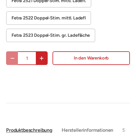
Fetra 2521 Doppel-Stirn. mittl. Ladefl.
Fetra 2522 Doppel-Stirn. mittl. Ladefl
Fetra 2523 Doppel-Stirn. gr. Ladefläche
Anzahl
In den Warenkorb
Menge verringern
Menge erhöhen
Produktbeschreibung
Herstellerinformationen
Sicher