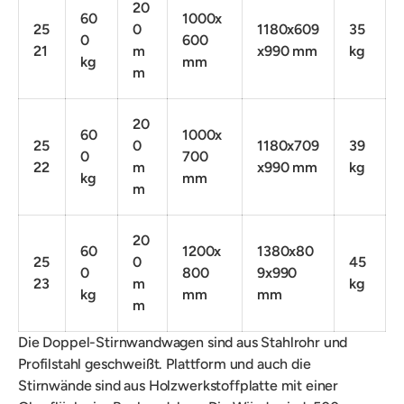
20
60
1000x
25
0
1180x609
35
0
600
21
m
x990 mm
kg
kg
mm
m
20
60
1000x
25
0
1180x709
39
0
700
22
m
x990 mm
kg
kg
mm
m
20
60
1200x
1380x80
25
0
45
0
800
9x990
23
m
kg
kg
mm
mm
m
Die Doppel-Stirnwandwagen sind aus
Stahlrohr und
Profilstahl geschweißt.
Plattform und auch die
Stirnwände sind aus Holzwerkstoffplatte mit einer