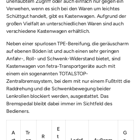
unerlaubtem Zugriff oder auch einfach nur gegen ein
Verwehen, wenn es sich bei den Waren um leichtes
Schüttgut handelt, gibt es Kastenwagen. Aufgrund der
großen Vielfalt an unterschiedlichen Waren sind auch
verschiedene Kastenwagen erhältlich.
Neben
einer s
purlosen TPE-Bereifung, die
geräuscharm
auf ebenen Böden ist und auch einen sehr geringen
Anfahr-, Roll- und Schwenk-Widerstand bietet, sind
Kastenwagen von fetra-Transportgeräte auch mit
einem
ein sogenannten
TOTALSTOP-
Zentralbremssystem, bei dem mit nur einem Fußtritt die
Raddrehung und die Schwenkbewegung beider
Lenkrollen blockiert werden, ausgestattet.
Das
Bremspedal bleibt dabei immer im Sichtfeld des
Bedieners.
E
A
Tr
G
R
t