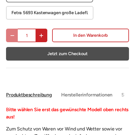
Fetra 5693 Kastenwagen große Ladefl.
Anzahl
In den Warenkorb
Menge verringern
Menge erhöhen
Jetzt zum Checkout
Produktbeschreibung
Herstellerinformationen
Sicher
B
itte wählen Sie erst das gewünschte Modell oben rechts
aus!
Zum Schutz von
Waren vor Wind und Wetter sowie vor