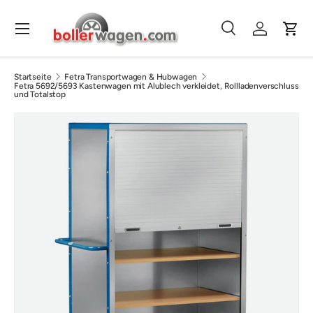
Direkt zum Inhalt
Menü
Suche
Einloggen
Eink
Suchen
Suchen
Startseite
Fetra Transportwagen & Hubwagen
Fetra 5692/5693 Kastenwagen mit Alublech verkleidet, Rollladenverschluss
und Totalstop