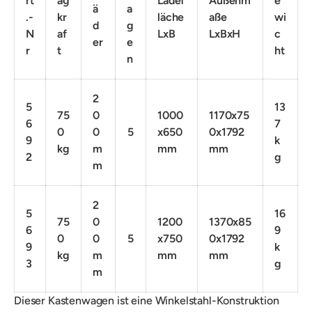
rt
ag
Ladef
Außenm
e
ä
a
.-
kr
läche
aße
wi
d
g
N
af
LxB
LxBxH
c
er
e
r
t
ht
n
2
5
13
75
0
1000
1170x75
6
7
0
0
5
x650
0x1792
9
k
kg
m
mm
mm
2
g
m
2
5
16
75
0
1200
1370x85
6
9
0
0
5
x750
0x1792
9
k
kg
m
mm
mm
3
g
m
Dieser Kastenwagen ist eine
Winkelstahl-Konstruktion