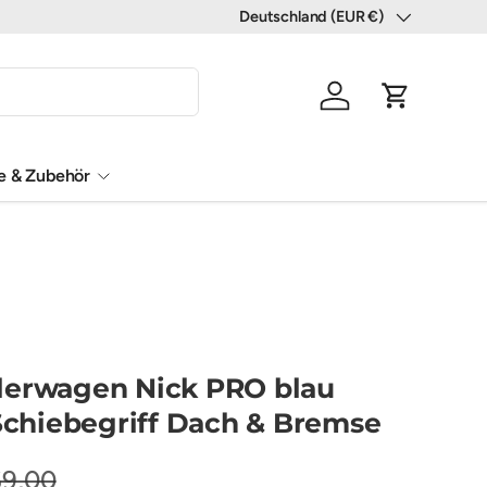
Deutschland (EUR €)
Land/Region
Einloggen
Einkaufswa
le & Zubehör
lerwagen Nick PRO blau
 Schiebegriff Dach & Bremse
69,00