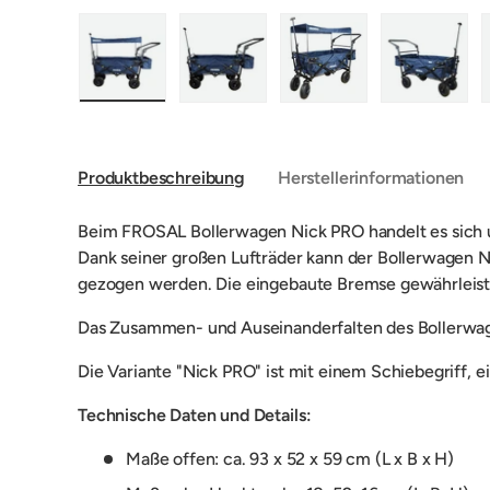
Bild 1 in Galerieansicht laden
Bild 2 in Galerieansicht laden
Bild 3 in Galerieansic
Bild 4 i
Produktbeschreibung
Herstellerinformationen
Beim FROSAL Bollerwagen Nick PRO handelt es sich u
Dank seiner großen Lufträder kann der Bollerwagen
gezogen werden. Die eingebaute Bremse gewährleistet
Das Zusammen- und Auseinanderfalten des Bollerwagen
Die Variante "Nick PRO" ist mit einem Schiebegriff,
Technische Daten und Details:
Maße offen: ca. 93 x 52 x 59 cm (L x B x H)