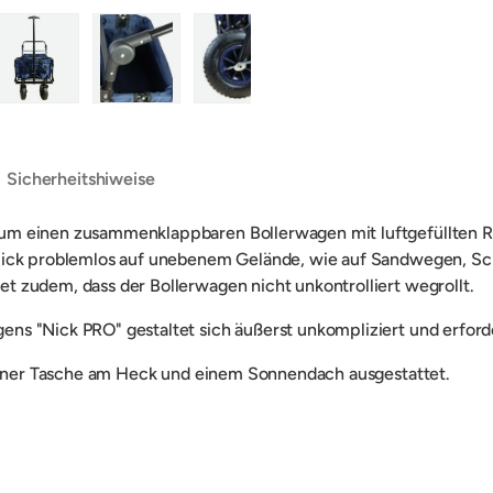
ht laden
n Galerieansicht laden
Bild 5 in Galerieansicht laden
Bild 6 in Galerieansicht laden
Bild 7 in Galerieansicht laden
Bild 8 in Galerieans
Bild 9 
Sicherheitshiweise
m einen zusammenklappbaren Bollerwagen mit luftgefüllten Rei
 Nick problemlos auf unebenem Gelände, wie auf Sandwegen, S
 zudem, dass der Bollerwagen nicht unkontrolliert wegrollt.
s "Nick PRO" gestaltet sich äußerst unkompliziert und erford
 einer Tasche am Heck und einem Sonnendach ausgestattet.