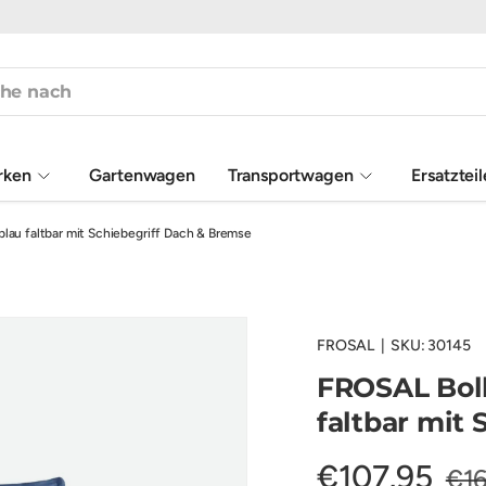
rken
Gartenwagen
Transportwagen
Ersatztei
au faltbar mit Schiebegriff Dach & Bremse
FROSAL
|
SKU:
30145
FROSAL Bol
faltbar mit
€107,95
€1