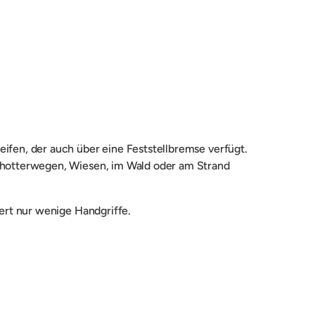
icht laden
in Galerieansicht laden
fen, der auch über eine Feststellbremse verfügt.
chotterwegen, Wiesen, im Wald oder am Strand
ert nur wenige Handgriffe.