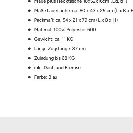
Maße plus Hecktasche 18x52x16cm (LxBxH)
Maße Ladefläche: ca. 80 x 43 x 25 cm (L x B x 
Packmaß: ca. 54 x 21 x 79 cm (L x B x H)
Material: 100% Polyester 600
Gewicht: ca. 11 KG
Länge Zugstange: 87 cm
Zuladung bis 68 KG
inkl. Dach und Bremse
Farbe: Blau