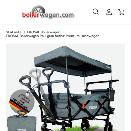
Direkt zum Inhalt
Menü
Suche
Einloggen
Eink
Suchen
Suchen
Startseite
FROSAL Bollerwagen
FROSAL Bollerwagen Paul grau faltbar Premium Handwagen