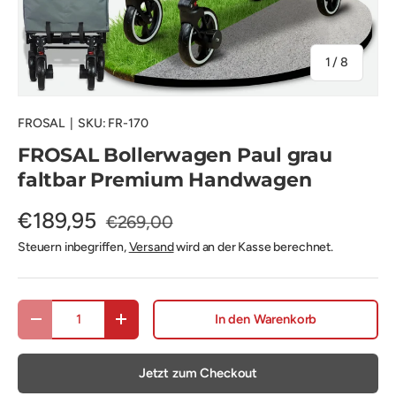
von
1
/
8
FROSAL
|
SKU:
FR-170
FROSAL Bollerwagen Paul grau
faltbar Premium Handwagen
€189,95
€269,00
Steuern inbegriffen,
Versand
wird an der Kasse berechnet.
Anzahl
In den Warenkorb
Menge verringern
Menge erhöhen
Jetzt zum Checkout