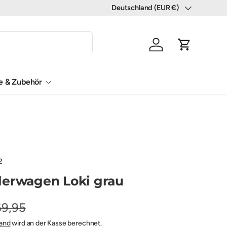
Deutschland (EUR €)
Land/Region
Einloggen
Einkaufswa
le & Zubehör
2
lerwagen Loki grau
69,95
and
wird an der Kasse berechnet.