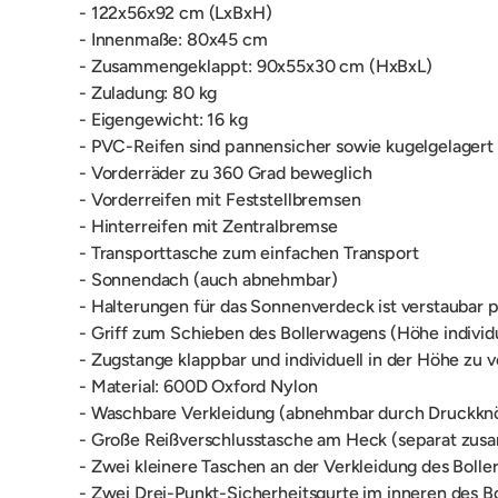
- 122x56x92 cm (LxBxH)
- Innenmaße: 80x45 cm
- Zusammengeklappt: 90x55x30 cm (HxBxL)
- Zuladung: 80 kg
- Eigengewicht: 16 kg
- PVC-Reifen sind pannensicher sowie kugelgelager
- Vorderräder zu 360 Grad beweglich
- Vorderreifen mit Feststellbremsen
- Hinterreifen mit Zentralbremse
- Transporttasche zum einfachen Transport
- Sonnendach (auch abnehmbar)
- Halterungen für das Sonnenverdeck ist verstaubar 
- Griff zum Schieben des Bollerwagens (Höhe individue
- Zugstange klappbar und individuell in der Höhe zu v
- Material: 600D Oxford Nylon
- Waschbare Verkleidung (abnehmbar durch Druckkn
- Große Reißverschlusstasche am Heck (separat zus
- Zwei kleinere Taschen an der Verkleidung des Boll
- Zwei Drei-Punkt-Sicherheitsgurte im inneren des B