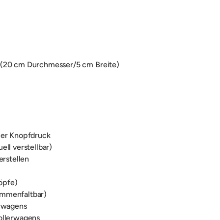
t (20 cm Durchmesser/5 cm Breite)
per Knopfdruck
ll verstellbar)
erstellen
öpfe)
ammenfaltbar)
erwagens
ollerwagens