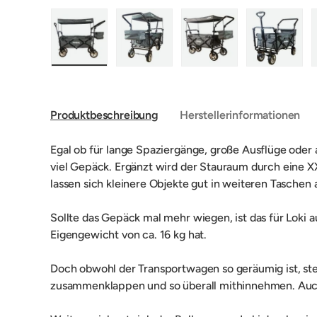
Bild 1 in Galerieansicht laden
Bild 2 in Galerieansicht laden
Bild 3 in Galerieansic
Bild 4 i
Produktbeschreibung
Herstellerinformationen
Egal ob für lange Spaziergänge, große Ausflüge oder a
viel Gepäck. Ergänzt wird der Stauraum durch eine
lassen sich kleinere Objekte gut in weiteren Taschen
Sollte das Gepäck mal mehr wiegen, ist das für Loki 
Eigengewicht von ca. 16 kg hat.
Doch obwohl der Transportwagen so geräumig ist, stel
zusammenklappen und so überall mithinnehmen. Auch 