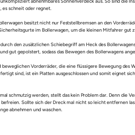
n unkompliziert abnehmbares Sonnenverdeck aus. So sind die In
 es schneit oder regnet.
Bollerwagen besitzt nicht nur Feststellbremsen an den Vorderrä
icherheitsgurte im Bollerwagen, um die kleinen Mitfahrer gut z
i durch den zusätzlichen Schiebegriff am Heck des Bollerwagen
len und gut gepolstert, sodass das Bewegen des Bollerwagens ang
eweglichen Vorderräder, die eine flüssigere Bewegung des Wag
ertigt sind, ist ein Platten ausgeschlossen und somit eignet si
nmal schmutzig werden, stellt das kein Problem dar. Denn die V
befreien. Sollte sich der Dreck mal nicht so leicht entfernen la
tänge abnehmen und waschen.