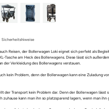
ht laden
n Galerieansicht laden
Bild 5 in Galerieansicht laden
Bild 6 in Galerieansicht laden
Bild 7 in Galerieansicht laden
Bild 8 in Galerieans
Sicherheitshiweise
uch Reisen, der Bollerwagen Loki eignet sich perfekt als Beglei
 XXL-Tasche am Heck des Bollerwagens. Diese lässt sich auße
 an der Verkleidung des Bollerwagens verstauen.
auch kein Problem, denn der Bollerwagen kann eine Zuladung von 
lt der Transport kein Problem dar. Denn der Bollerwagen lässt s
zuhause kann man ihn so platzsparend lagern, wenn man ihn g