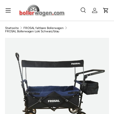
Direkt zum Inhalt
Menü
Suche
Einloggen
Eink
Suchen
Suchen
Startseite
FROSAL faltbare Bollerwagen
FROSAL Bollerwagen Loki Schwarz/blau