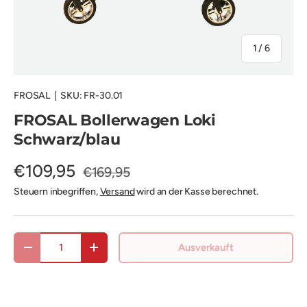
von
1
/
6
FROSAL
|
SKU:
FR-30.01
FROSAL Bollerwagen Loki
Schwarz/blau
€109,95
€169,95
Steuern inbegriffen,
Versand
wird an der Kasse berechnet.
Anzahl
Ausverkauft
Menge verringern
Menge erhöhen