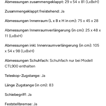
Abmessungen zusammengeklappt:
29 x 54 x 81 (LxBxH)
Zusammengeklappt freistehend:
Ja
Abmessungen Innenraum (L x B x H in cm):
75 x 45 x 28
A
bmessungen Innenraumverlängerung (in cm):
25 x 48 x
11 (LxBxH)
Abmessungen inkl. Innenraumverlängerung (in cm):
105
x 54 x 98 (LxBxH)
Abmessungen Schuhfach:
Schuhfach nur bei Modell
CTL900 enthalten
Teleskop-Zugstange:
Ja
Länge Zugstange (in cm):
83
Schiebegriff
: Ja
Feststellbremse:
Ja