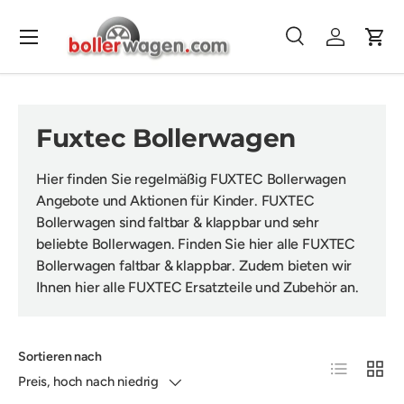
Direkt zum Inhalt
Menü
Suche
Einloggen
Eink
Suchen
Suchen
Fuxtec Bollerwagen
Hier finden Sie regelmäßig FUXTEC Bollerwagen
Angebote und Aktionen für Kinder. FUXTEC
Bollerwagen sind faltbar & klappbar und sehr
beliebte Bollerwagen. Finden Sie hier alle FUXTEC
Bollerwagen faltbar & klappbar. Zudem bieten wir
Ihnen hier alle FUXTEC Ersatzteile und Zubehör an.
Sortieren nach
Produktliste
Produk
Preis, hoch nach niedrig