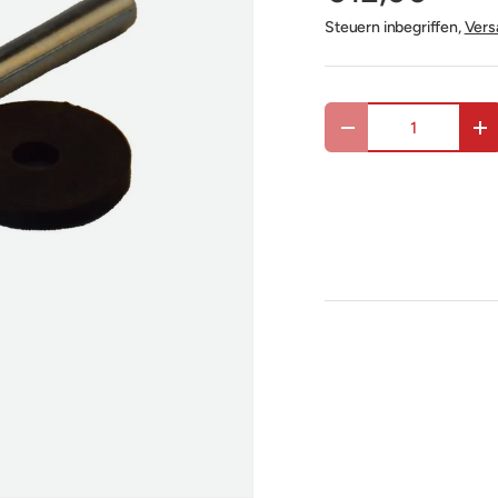
Steuern inbegriffen,
Vers
Anzahl
Menge verringern
Me