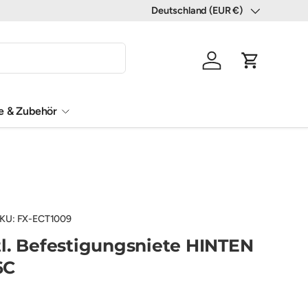
Deutschland (EUR €)
Land/Region
Einloggen
Einkaufswa
le & Zubehör
KU:
FX-ECT1009
l. Befestigungsniete HINTEN
6C