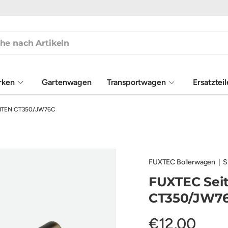
rken
Gartenwagen
Transportwagen
Ersatztei
HINTEN CT350/JW76C
FUXTEC Bollerwagen
|
S
FUXTEC Seit
CT350/JW7
€12,00