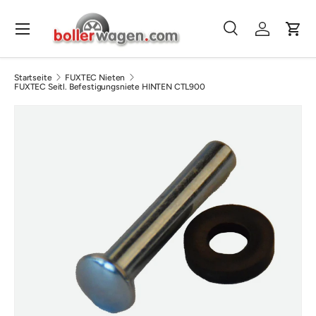
Direkt zum Inhalt
Menü
Suche
Einloggen
Eink
Suchen
Suchen
Startseite
FUXTEC Nieten
FUXTEC Seitl. Befestigungsniete HINTEN CTL900