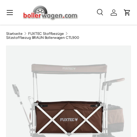
Direkt zum Inhalt
Menü
Suche
Einloggen
Eink
Suchen
Suchen
Startseite
FUXTEC Stoffbezüge
Sitzstoffbezug BRAUN Bollerwagen CTL900