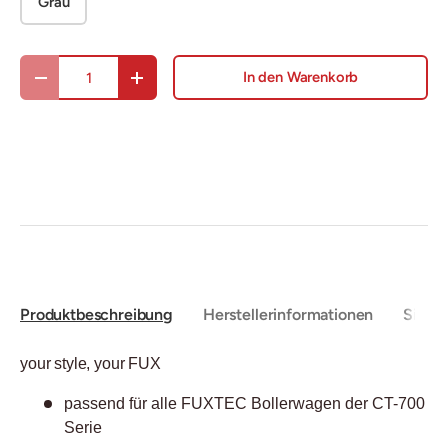
Grau
Anzahl
In den Warenkorb
Menge verringern
Menge erhöhen
Produktbeschreibung
Herstellerinformationen
Sicher
your style, your FUX
passend für alle FUXTEC Bollerwagen der CT-700
Serie