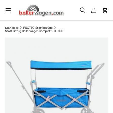
Direkt zum Inhalt
Menü
Suche
Einloggen
Eink
Suchen
Suchen
Startseite
FUXTEC Stoffbezüge
Stoff Bezug Bollerwagen komplett CT-700