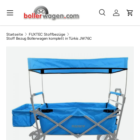
Direkt zum Inhalt
Menü
Suche
Einloggen
Eink
Suchen
Suchen
Startseite
FUXTEC Stoffbezüge
Stoff Bezug Bollerwagen komplett in Türkis JW76C
Bild 3 ist nun in der Galerieansicht verfügbar