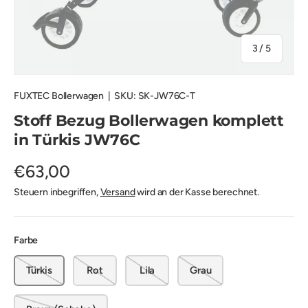
von
3
/
5
FUXTEC Bollerwagen
|
SKU:
SK-JW76C-T
Stoff Bezug Bollerwagen komplett
in Türkis JW76C
€63,00
Steuern inbegriffen,
Versand
wird an der Kasse berechnet.
Farbe
Türkis
Rot
Lila
Grau