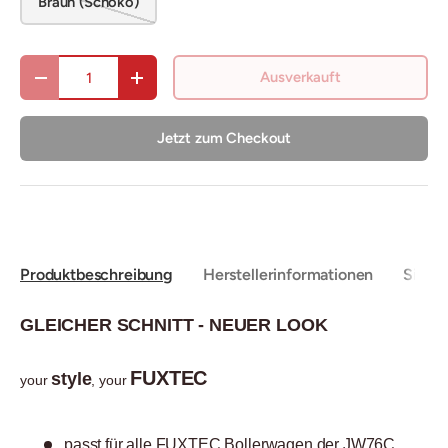
Braun (Schoko)
Anzahl
Ausverkauft
Menge verringern
Menge erhöhen
Jetzt zum Checkout
Produktbeschreibung
Herstellerinformationen
Sicher
GLEICHER SCHNITT - NEUER LOOK
FUXTEC
style
your
, your
passt für alle FUXTEC Bollerwagen der JW76C