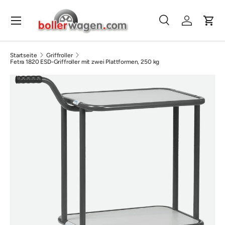
Direkt zum Inhalt
Menü
Suche
Einloggen
Eink
Suchen
Suchen
Startseite
Griffroller
Fetra 1820 ESD-Griffroller mit zwei Plattformen, 250 kg