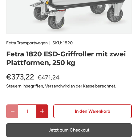
Fetra Transportwagen
|
SKU:
1820
Fetra 1820 ESD-Griffroller mit zwei
Plattformen, 250 kg
€373,22
€471,24
Steuern inbegriffen,
Versand
wird an der Kasse berechnet.
Anzahl
In den Warenkorb
Menge verringern
Menge erhöhen
Jetzt zum Checkout