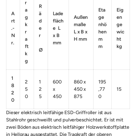
r
R
a
Eta
Eig
A
ä
Lade
g
Außen
ge
en
rt
d
fläch
k
maße
nhö
ge
.-
e
e L
r
L x B x
hen
wic
N
r
x B
a
H mm
m
ht
r.
mm
ft
m
kg
Ø
k
g
1
2
1
600
860 x
195
8
5
2
x
450 x
,77
15
2
0
5
450
875
0
0
Dieser elektrisch leitfähige ESD-Griffroller ist aus
Stahlrohr geschweißt und pulverbeschichtet. Er ist mit
zwei Böden aus elektrisch leitfähiger Holzwerkstoffplatte
in Hellgrau ausgestattet. Die Tragkraft der oberen