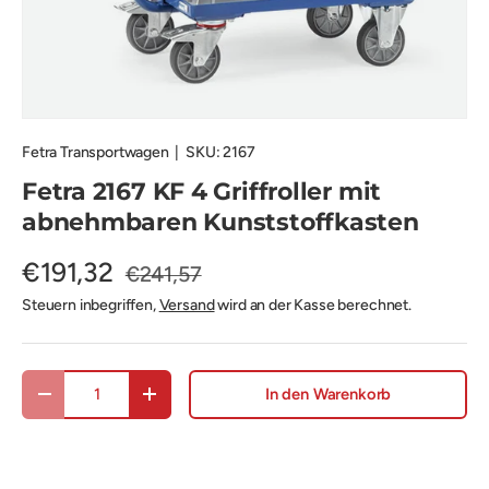
Fetra Transportwagen
|
SKU:
2167
Fetra 2167 KF 4 Griffroller mit
abnehmbaren Kunststoffkasten
€191,32
€241,57
Steuern inbegriffen,
Versand
wird an der Kasse berechnet.
Anzahl
In den Warenkorb
Menge verringern
Menge erhöhen