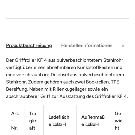
Produktbeschreibung
Herstellerinformationen
Sicher
Der Griffroller KF 4 aus pulverbeschichtetem Stahlrohr
verfügt über einen abnehmbaren Kunststoffkasten und
eine verschraubbare Deichsel aus pulverbeschichtetem
Stahlrohr. Zudem gehören auch zwei Bockrollen, TPE-
Bereifung, Naben mit Rillenkugellager sowie ein
abschraubbarer Griff zur Ausstattung des Griffroller KF 4.
Art.
Tra
Ge
Ladefläch
Außenmaß
-
gkr
wic
e LxBxH
e LxBxH
Nr.
aft
ht