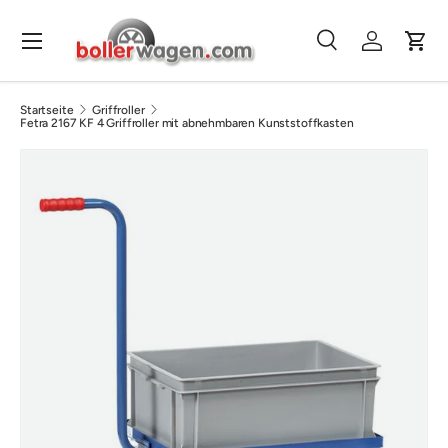
Direkt zum Inhalt
Menü
Suche
Einloggen
Eink
Suchen
Suchen
Startseite
Griffroller
Fetra 2167 KF 4 Griffroller mit abnehmbaren Kunststoffkasten