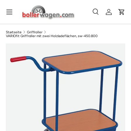
Direkt zum Inhalt
Menü
Suche
Einloggen
Eink
Suchen
Suchen
Startseite
Griffroller
VARIOfit Griffroller mit zwei Holzladeflächen, sw-450.800