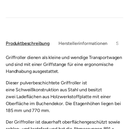
Produktbeschreibung
Herstellerinformationen
Sicher
Griffroller dienen als
kleine und wendige Transportwagen
und sind mit
einer Griffstange für eine
ergonomische
Handhabung ausgestattet.
Dieser pulverbeschichtete Griffroller ist
eine
Schweißkonstruktion aus Stahl und besitzt
zwei
Ladeflächen
aus Holzwerkstoffplatte mit einer
Oberfläche im Buchendekor. Die Etagenhöhen liegen bei
185 mm und 770 mm.
Der Griffroller
ist
dauerhaft oberflächengeschützt sowie
schlag- und kratzfest und
hat die Abmessungen 891 x