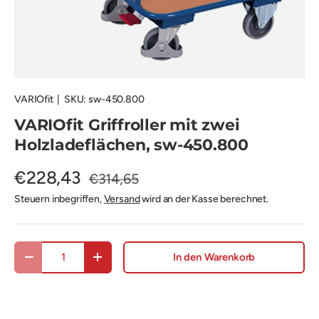
VARIOfit
|
SKU:
sw-450.800
VARIOfit Griffroller mit zwei
Holzladeflächen, sw-450.800
€228,43
€314,65
Steuern inbegriffen,
Versand
wird an der Kasse berechnet.
Anzahl
In den Warenkorb
Menge verringern
Menge erhöhen