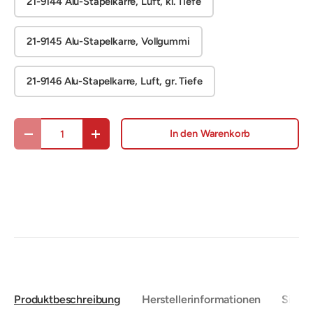
21-9144 Alu-Stapelkarre, Luft, kl. Tiefe
21-9145 Alu-Stapelkarre, Vollgummi
21-9146 Alu-Stapelkarre, Luft, gr. Tiefe
Anzahl
In den Warenkorb
Menge verringern
Menge erhöhen
Produktbeschreibung
Herstellerinformationen
Sicher