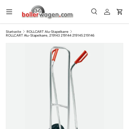
Direkt zum Inhalt
Menü
Suche
Einloggen
Eink
Suchen
Suchen
Startseite
ROLLCART Alu-Stapelkarre
ROLLCART Alu-Stapelkarre, 219143 219144 219145 219146