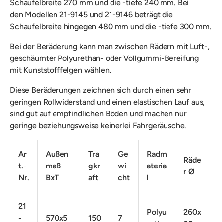
Schaufelbreite 270 mm und die -tiefe 240 mm. Bei
den Modellen 21-9145 und 21-9146 beträgt die
Schaufelbreite hingegen 480 mm und die -tiefe 300 mm.
Bei der Beräderung kann man zwischen Rädern mit Luft-,
geschäumter Polyurethan- oder Vollgummi-Bereifung
mit Kunststofffelgen wählen.
Diese Beräderungen zeichnen sich durch einen sehr
geringen Rollwiderstand und einen elastischen Lauf aus,
sind gut auf empfindlichen Böden und machen nur
geringe beziehungsweise keinerlei Fahrgeräusche.
Ar
Außen
Tra
Ge
Radm
Räde
t.-
maß
gkr
wi
ateria
r Ø
Nr.
BxT
aft
cht
l
21
Polyu
260x
-
570x5
150
7