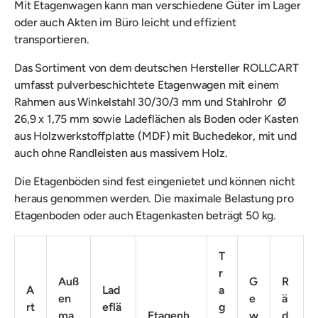
Mit Etagenwagen kann man
verschiedene Güter im Lager
oder auch Akten im Büro leicht und effizient
transportieren.
Das Sortiment von dem deutschen Hersteller ROLLCART
umfasst
pulverbeschichtete Etagenwagen mit einem
Rahmen aus Winkelstahl 30/30/3 mm und Stahlrohr
Ø
26,9 x 1,75 mm
sowie Ladeflächen als Boden oder Kasten
aus Holzwerkstoffplatte (MDF) mit Buchedekor, mit und
auch ohne Randleisten aus massivem Holz.
Die Etagenböden sind fest eingenietet und können nicht
heraus genommen werden. Die maximale Belastung pro
Etagenboden oder auch Etagenkasten beträgt 50 kg.
T
r
Auß
G
R
A
Lad
a
en
e
ä
rt
eflä
g
ma
Etagenh
w
d