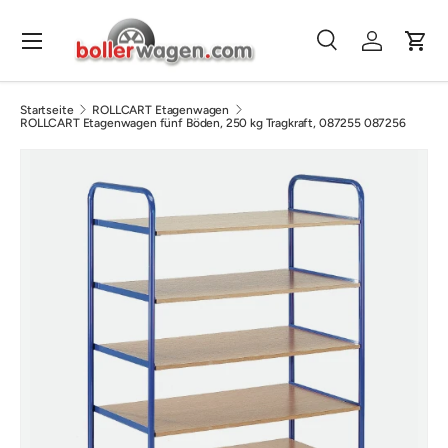
Direkt zum Inhalt
Menü
Suche
Einloggen
Eink
Suchen
Suchen
Startseite
ROLLCART Etagenwagen
ROLLCART Etagenwagen fünf Böden, 250 kg Tragkraft, 087255 087256