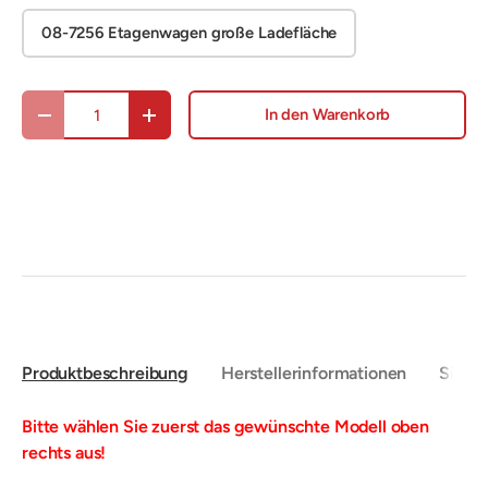
08-7256 Etagenwagen große Ladefläche
Anzahl
In den Warenkorb
Menge verringern
Menge erhöhen
Produktbeschreibung
Herstellerinformationen
Sicher
Bitte wählen Sie zuerst das gewünschte Modell oben
rechts aus!