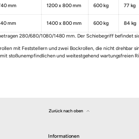
 740 mm
1200 x 800 mm
600 kg
77 kg
 740 mm
1400 x 800 mm
600 kg
84 kg
etragen 280/680/1080/1480 mm. Der Schiebegriff befindet s
rollen mit Feststellern und zwei Bockrollen, die nicht drehbar 
it stoßunempfindlichen und weitestgehend wartungsfreien Ril
Zurück nach oben
Informationen