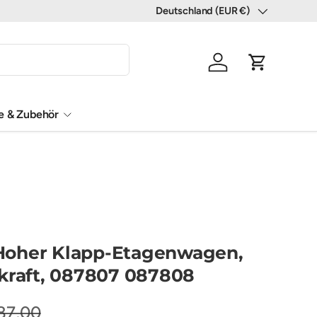
Deutschland (EUR €)
Land/Region
Einloggen
Einkaufswa
le & Zubehör
oher Klapp-Etagenwagen,
kraft, 087807 087808
87,00