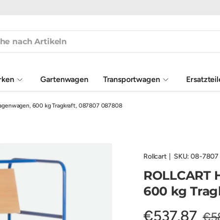
rken
Gartenwagen
Transportwagen
Ersatztei
genwagen, 600 kg Tragkraft, 087807 087808
Rollcart
|
SKU:
08-7807
ROLLCART H
600 kg Trag
€537,87
€5