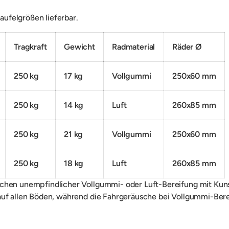
ufelgrößen lieferbar.
Tragkraft
Gewicht
Radmaterial
Räder Ø
250 kg
17 kg
Vollgummi
250x60 mm
250 kg
14 kg
Luft
260x85 mm
250 kg
21 kg
Vollgummi
250x60 mm
250 kg
18 kg
Luft
260x85 mm
chen unempfindlicher Vollgummi- oder Luft-Bereifung mit Kuns
auf allen Böden, während die Fahrgeräusche bei Vollgummi-Bere