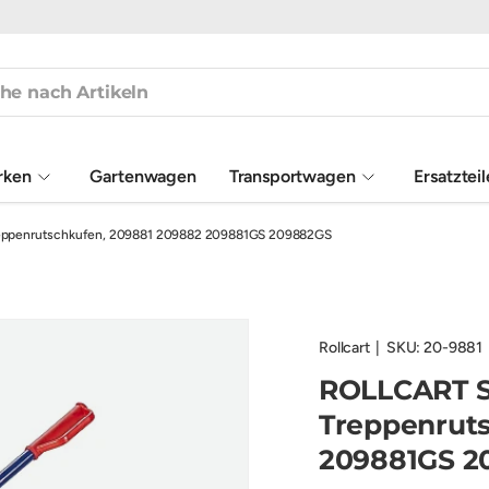
rken
Gartenwagen
Transportwagen
Ersatztei
reppenrutschkufen, 209881 209882 209881GS 209882GS
Rollcart
|
SKU:
20-9881
ROLLCART S
Treppenrut
209881GS 2