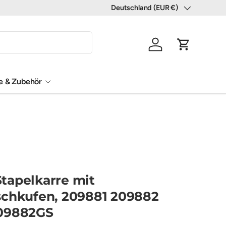
Deutschland (EUR €)
Land/Region
Einloggen
Einkaufswa
le & Zubehör
tapelkarre mit
schkufen, 209881 209882
09882GS