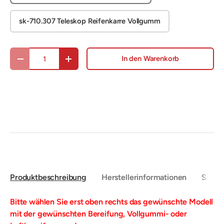
sk-710.307 Teleskop Reifenkarre Vollgumm
Anzahl
In den Warenkorb
Menge verringern
Menge erhöhen
Produktbeschreibung
Herstellerinformationen
Sicher
Bitte wählen Sie erst oben rechts das gewünschte Modell
mit der gewünschten Bereifung, Vollgummi- oder