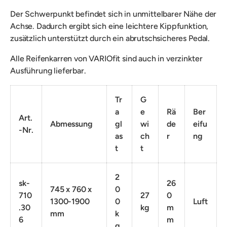
Der Schwerpunkt befindet sich in unmittelbarer Nähe der
Achse. Dadurch ergibt sich eine leichtere Kippfunktion,
zusätzlich unterstützt durch ein abrutschsicheres Pedal.
Alle Reifenkarren von VARIOfit sind auch in verzinkter
Ausführung lieferbar.
Tr
G
a
e
Rä
Ber
Art.
Abmessung
gl
wi
de
eifu
-Nr.
as
ch
r
ng
t
t
2
sk-
26
745 x 760 x
0
710
27
0
1300-1900
0
Luft
.30
kg
m
mm
k
6
m
g