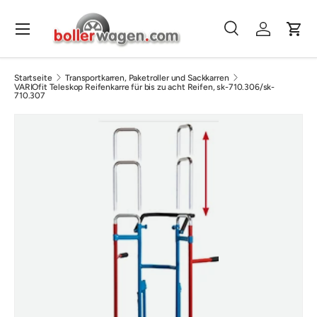
Direkt zum Inhalt
Menü
Suche
Einloggen
Eink
Suchen
Suchen
Startseite
Transportkarren, Paketroller und Sackkarren
VARIOfit Teleskop Reifenkarre für bis zu acht Reifen, sk-710.306/sk-
710.307