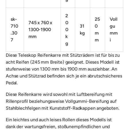
2
sk-
25
Voll
745 x 760 x
0
710
31
0
gu
1300-1900
0
.30
kg
m
mm
mm
k
7
m
i
g
Diese Teleskop Reifenkarre mit Stützrädern ist für bis zu
acht Reifen (245 mm Breite) geeignet. Dieses Modell ist
stufenweise von 1300 mm bis 1900 mm ausziehbar. An
Achse und Stützrad befinden sich je ein abrutschsicheres
Pedal.
Diese Reifenkarre wird sowohl mit Luftbereifung mit
Rillenprofil beziehungsweise Vollgummi-Bereifung auf
Stahlblechfelgen mit Kunststoff-Radkappen angeboten.
Ein l
eichtes und auch leises Rollen dieses Modells ist
dank
der
wartungsfreien, stoßunempfindlichen und