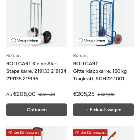
Vergleichen
Vergleichen
Rollcart
Rollcart
ROLLCART Kleine Alu-
ROLLCART
Stapelkarre, 219133 219134
Gitterklappkarre, 150 kg
219135 219136
Tragkraft, SCH22-1001
€208,00
€205,25
Ab
€227,00
€224,00
Optionen
+ Einkaufswagen
Um 8% reduziert
Um 8% reduziert