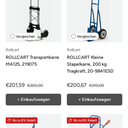
Vergleichen
Vergleichen
Rollcart
Rollcart
ROLLCART Transportkarre
ROLLCART Kleine
MA125, 219075
Stapelkarre, 200 kg
Tragkraft, 20-9841ESD
€201,59
€200,67
€220,00
€219,00
+ Einkaufswagen
+ Einkaufswagen
Bis zu 8% Rabatt
Bis zu 8% Rabatt