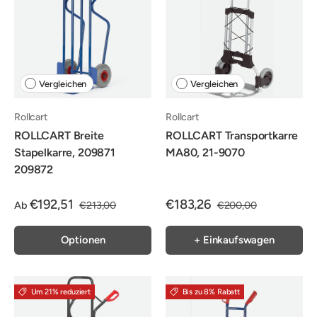
Vergleichen
Vergleichen
Rollcart
Rollcart
ROLLCART Breite
ROLLCART Transportkarre
Stapelkarre, 209871
MA80, 21-9070
209872
€192,51
€183,26
Ab
€213,00
€200,00
Optionen
+ Einkaufswagen
Um 21% reduziert
Bis zu 8% Rabatt