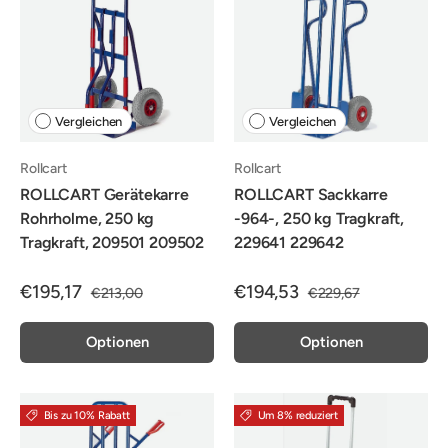
Vergleichen
Vergleichen
Rollcart
Rollcart
ROLLCART Gerätekarre
ROLLCART Sackkarre
Rohrholme, 250 kg
-964-, 250 kg Tragkraft,
Tragkraft, 209501 209502
229641 229642
€195,17
€194,53
€213,00
€229,67
Optionen
Optionen
Bis zu 10% Rabatt
Um 8% reduziert