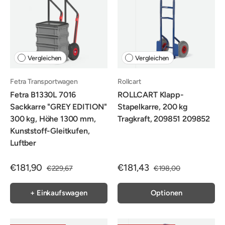
Vergleichen
Vergleichen
Fetra Transportwagen
Rollcart
Fetra B1330L 7016
ROLLCART Klapp-
Sackkarre "GREY EDITION"
Stapelkarre, 200 kg
300 kg, Höhe 1300 mm,
Tragkraft, 209851 209852
Kunststoff-Gleitkufen,
Luftber
€181,90
€181,43
€229,67
€198,00
+ Einkaufswagen
Optionen