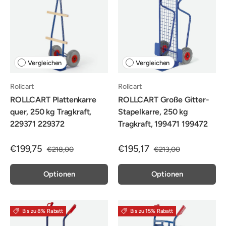
Vergleichen
Vergleichen
Rollcart
Rollcart
ROLLCART Plattenkarre
ROLLCART Große Gitter-
quer, 250 kg Tragkraft,
Stapelkarre, 250 kg
229371 229372
Tragkraft, 199471 199472
€199,75
€195,17
€218,00
€213,00
Optionen
Optionen
Bis zu 8% Rabatt
Bis zu 15% Rabatt