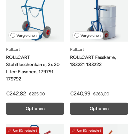
Vergleichen
Vergleichen
Rollcart
Rollcart
ROLLCART
ROLLCART Fasskarre,
Stahlflaschenkarre, 2x 20
183221 183222
Liter-Flaschen, 179791
179792
€242,82
€240,99
€265,00
€263,00
Optionen
Optionen
Um 8% reduziert
Um 8% reduziert