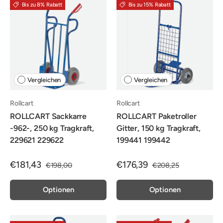
Bis zu 8% Rabatt
Bis zu 15% Rabatt
Vergleichen
Vergleichen
Rollcart
Rollcart
ROLLCART Sackkarre
ROLLCART Paketroller
-962-, 250 kg Tragkraft,
Gitter, 150 kg Tragkraft,
229621 229622
199441 199442
€181,43
€176,39
€198,00
€208,25
Optionen
Optionen