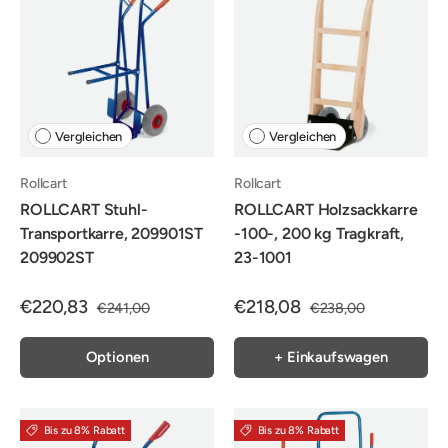
Vergleichen
Vergleichen
Rollcart
Rollcart
ROLLCART Stuhl-
ROLLCART Holzsackkarre
Transportkarre, 209901ST
-100-, 200 kg Tragkraft,
209902ST
23-1001
€220,83
€218,08
€241,00
€238,00
Optionen
+ Einkaufswagen
Bis zu 8% Rabatt
Bis zu 8% Rabatt