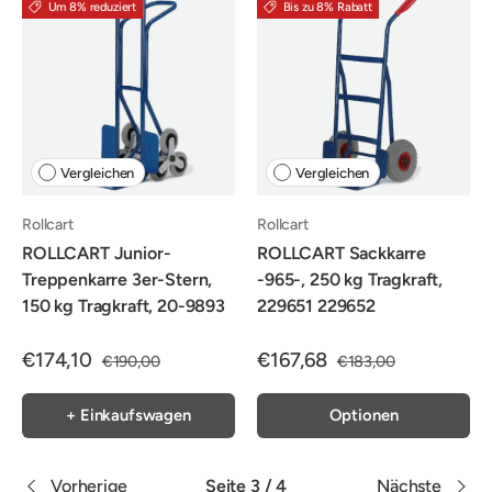
Um 8% reduziert
Bis zu 8% Rabatt
Vergleichen
Vergleichen
Rollcart
Rollcart
ROLLCART Junior-
ROLLCART Sackkarre
Treppenkarre 3er-Stern,
-965-, 250 kg Tragkraft,
150 kg Tragkraft, 20-9893
229651 229652
€174,10
€167,68
€190,00
€183,00
+ Einkaufswagen
Optionen
Vorherige
Seite 3 / 4
Nächste