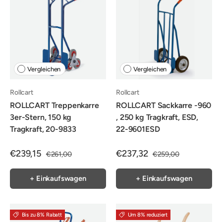
Vergleichen
Vergleichen
Rollcart
Rollcart
ROLLCART Treppenkarre
ROLLCART Sackkarre -960
3er-Stern, 150 kg
, 250 kg Tragkraft, ESD,
Tragkraft, 20-9833
22-9601ESD
€239,15
€237,32
€261,00
€259,00
+ Einkaufswagen
+ Einkaufswagen
Bis zu 8% Rabatt
Um 8% reduziert