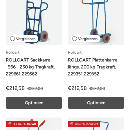
Vergleichen
Vergleichen
Rollcart
Rollcart
ROLLCART Sackkarre
ROLLCART Plattenkarre
-966-, 250 kg Tragkraft,
längs, 200 kg Tragkraft,
229661 229662
229351 229352
€212,58
€212,58
€232,00
€232,00
Optionen
Optionen
Bis zu 8% Rabatt
Um 8% reduziert