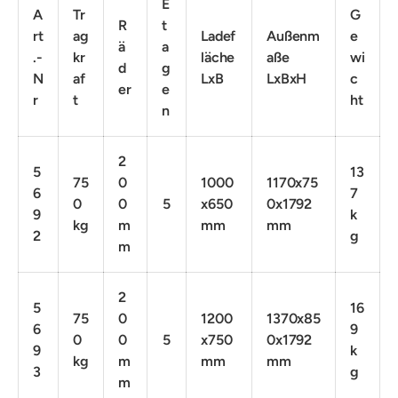
E
A
Tr
G
R
t
rt
ag
Ladef
Außenm
e
ä
a
.-
kr
läche
aße
wi
d
g
N
af
LxB
LxBxH
c
er
e
r
t
ht
n
2
5
13
75
0
1000
1170x75
6
7
0
0
5
x650
0x1792
9
k
kg
m
mm
mm
2
g
m
2
5
16
75
0
1200
1370x85
6
9
0
0
5
x750
0x1792
9
k
kg
m
mm
mm
3
g
m