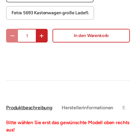
Fetra 5693 Kastenwagen große Ladefl.
Anzahl
In den Warenkorb
Menge verringern
Menge erhöhen
Produktbeschreibung
Herstellerinformationen
Sicher
B
itte wählen Sie erst das gewünschte Modell oben rechts
aus!