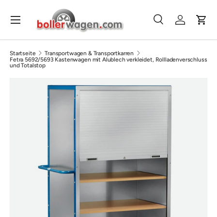
Direkt zum Inhalt
Menü
Suche
Einloggen
Eink
Suchen
Suchen
Startseite
Transportwagen & Transportkarren
Fetra 5692/5693 Kastenwagen mit Alublech verkleidet, Rollladenverschluss
und Totalstop