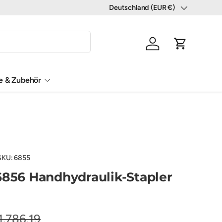
Deutschland (EUR €)
Land/Region
Einloggen
Einkaufswa
le & Zubehör
SKU:
6855
6856 Handhydraulik-Stapler
1.786,19