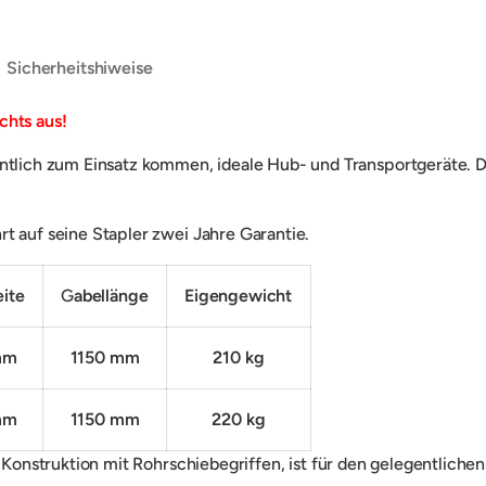
Sicherheitshiweise
chts aus!
entlich zum Einsatz kommen, ideale Hub- und Transportgeräte. Da
t auf seine Stapler zwei Jahre Garantie.
eite
G
abellänge
Eigengewicht
mm
1150 mm
210 kg
mm
1150 mm
220 kg
l-Konstruktion mit Rohrschiebegriffen, ist f
ür den gelegentlichen