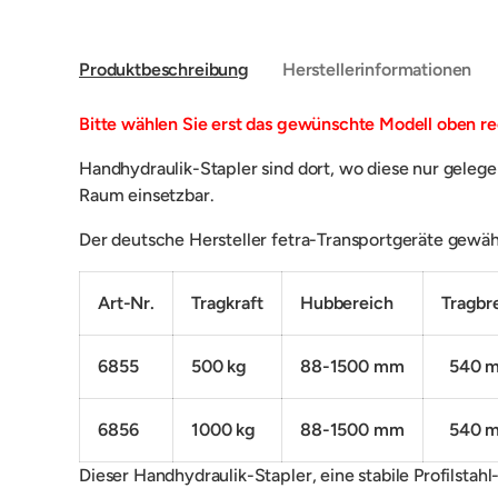
Produktbeschreibung
Herstellerinformationen
Bitte wählen Sie erst das gewünschte Modell oben re
H
andhydraulik-Stapler sind dort, wo diese nur geleg
Raum einsetzbar.
Der deutsche Hersteller fetra-Transportgeräte gewähr
Art-Nr.
Tragkraft
Hubbereich
Tragbr
6855
500 kg
88-1500 mm
540 
6856
1000 kg
88-1500 mm
540 
Dieser Handhydraulik-Stapler, eine s
tabile Profilstah