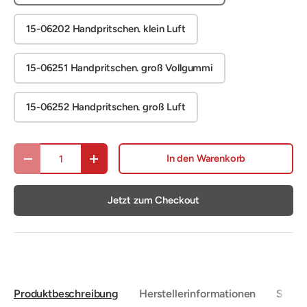
15-06202 Handpritschen. klein Luft
15-06251 Handpritschen. groß Vollgummi
15-06252 Handpritschen. groß Luft
Anzahl
In den Warenkorb
Menge verringern
Menge erhöhen
Jetzt zum Checkout
Produktbeschreibung
Herstellerinformationen
Sicher