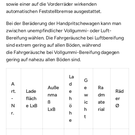
sowie einer auf die Vorderräder wirkenden
automatischen Feststellbremse ausgestattet.
Bei der Beräderung der Handpritschewagen kann man
zwischen unempfindlicher Vollgummi- oder Luft-
Bereifung wählen. Die Fahrgeräusche bei Luftbereifung
sind extrem gering auf allen Böden, während
die Fahrgeräusche bei Vollgummi-Bereifung dagegen
gering auf nahezu allen Böden sind.
La
G
A
d
Auße
e
Ra
rt.
Lade
e
Räd
nma
w
dm
-
fläch
h
er
ß
ic
ate
N
e LxB
ö
Ø
LxB
h
rial
r.
h
t
e