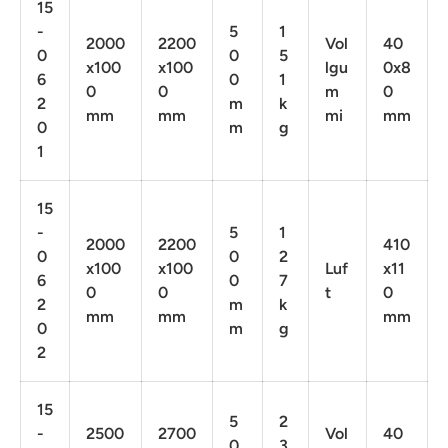
15
-
5
1
2000
2200
Vol
40
0
0
5
x100
x100
lgu
0x8
6
0
1
0
0
m
0
2
m
k
mm
mm
mi
mm
0
m
g
1
15
-
5
1
2000
2200
410
0
0
2
x100
x100
Luf
x11
6
0
7
0
0
t
0
2
m
k
mm
mm
mm
0
m
g
2
15
5
2
-
2500
2700
Vol
40
0
3