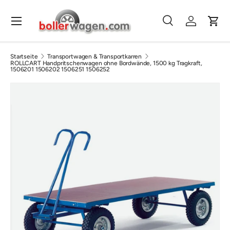
Direkt zum Inhalt
Menü
Suche
Einloggen
Eink
Suchen
Suchen
Startseite
Transportwagen & Transportkarren
ROLLCART Handpritschenwagen ohne Bordwände, 1500 kg Tragkraft,
1506201 1506202 1506251 1506252