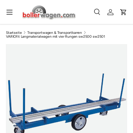
Direkt zum Inhalt
Menü
Suche
Einloggen
Eink
Suchen
Suchen
Startseite
Transportwagen & Transportkarren
VARIOfit Langmaterialwagen mit vier Rungen sw2500 sw2501