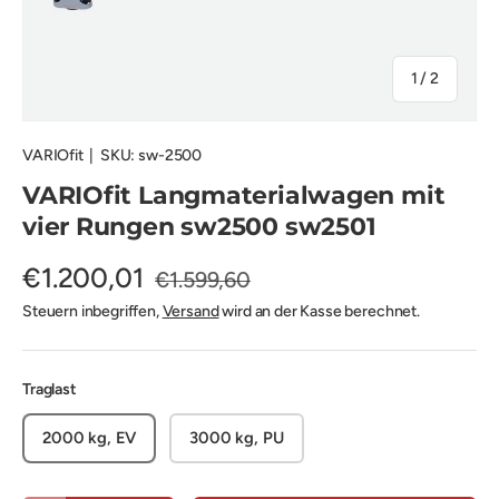
von
1
/
2
VARIOfit
|
SKU:
sw-2500
VARIOfit Langmaterialwagen mit
vier Rungen sw2500 sw2501
€1.200,01
€1.599,60
Steuern inbegriffen,
Versand
wird an der Kasse berechnet.
Traglast
2000 kg, EV
3000 kg, PU