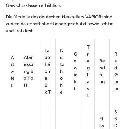
Gewichtsklassen erhältlich.
Die Modelle des deutschen Herstellers VARIOfit sind
zudem dauerhaft oberflächengeschützt sowie schlag-
und kratzfest.
T
La
N
G
r
R
A
Abm
de
u
e
a
Be
a
rt
essu
flä
tz
w
g
rei
d
.-
ng B
ch
h
ic
l
fu
Ø
N
x T x
e
ö
h
a
ng
m
r.
H
B
h
t
s
m
x T
e
t
3
El
6
as
0