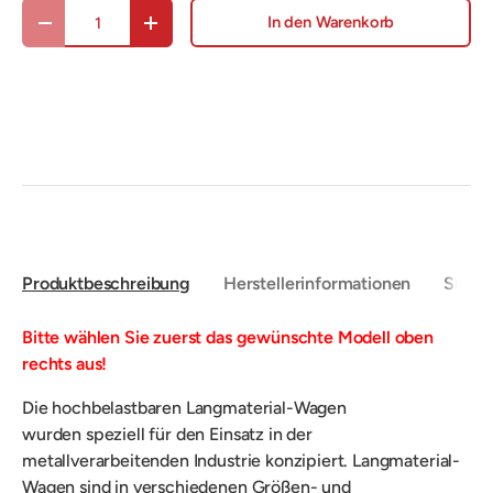
Anzahl
In den Warenkorb
Menge verringern
Menge erhöhen
Produktbeschreibung
Herstellerinformationen
Sicher
Bitte wählen Sie zuerst das gewünschte Modell oben
rechts aus!
Die hochbelastbaren Langmaterial-Wagen
wurden speziell für den Einsatz in der
metallverarbeitenden Industrie konzipiert. Langmaterial-
Wagen sind in verschiedenen Größen- und