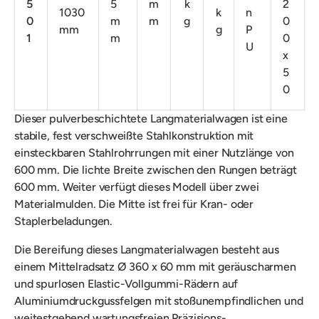
5
5
m
k
2
1030
k
n
0
m
m
g
0
mm
g
P
1
m
0
U
x
5
0
Dieser pulverbeschichtete Langmaterialwagen ist eine
stabile, fest verschweißte Stahlkonstruktion mit
einsteckbaren Stahlrohrrungen mit einer Nutzlänge von
600 mm. Die lichte Breite zwischen den Rungen beträgt
600 mm. Weiter verfügt dieses Modell über zwei
Materialmulden. Die Mitte ist frei für Kran- oder
Staplerbeladungen.
Die Bereifung dieses Langmaterialwagen besteht aus
einem Mittelradsatz Ø 360 x 60 mm mit geräuscharmen
und spurlosen Elastic-Vollgummi-Rädern auf
Aluminiumdruckgussfelgen mit stoßunempfindlichen und
weitestgehend wartungsfreien Präzisions-