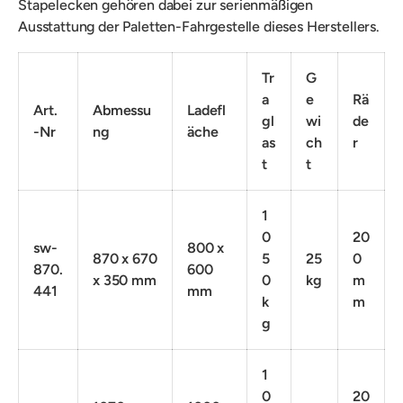
Stapelecken gehören dabei zur serienmäßigen
Ausstattung der Paletten-Fahrgestelle dieses Herstellers.
Tr
G
a
e
Rä
Art.
Abmessu
Ladefl
gl
wi
de
-Nr
ng
äche
as
ch
r
t
t
1
0
20
sw-
800 x
870 x 670
5
25
0
870.
600
x 350 mm
0
kg
m
441
mm
k
m
g
1
0
20