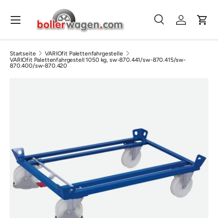
Direkt zum Inhalt
Menü
Suche
Einloggen
Eink
Suchen
Suchen
Startseite
VARIOfit Palettenfahrgestelle
VARIOfit Palettenfahrgestell 1050 kg, sw-870.441/sw-870.415/sw-
870.400/sw-870.420