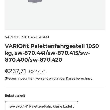
VARIOfit
|
SKU:
sw-870.441
VARIOfit Palettenfahrgestell 1050
kg, sw-870.441/sw-870.415/sw-
870.400/sw-870.420
€237,71
€327,71
Steuern inbegriffen,
Versand
wird an der Kasse berechnet.
Belastbarkeit
sw-870.441 Paletten-Fahr. kleine Ladefl.