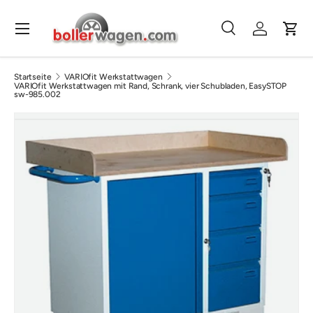
Direkt zum Inhalt
Menü
Suche
Einloggen
Eink
Suchen
Suchen
Startseite
VARIOfit Werkstattwagen
VARIOfit Werkstattwagen mit Rand, Schrank, vier Schubladen, EasySTOP
sw-985.002