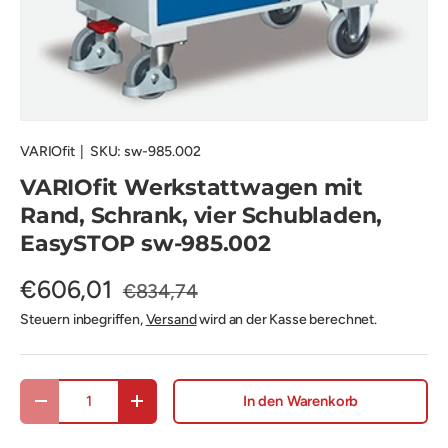
VARIOfit
|
SKU:
sw-985.002
VARIOfit Werkstattwagen mit
Rand, Schrank, vier Schubladen,
EasySTOP sw-985.002
€606,01
€834,74
Steuern inbegriffen,
Versand
wird an der Kasse berechnet.
Anzahl
In den Warenkorb
Menge verringern
Menge erhöhen