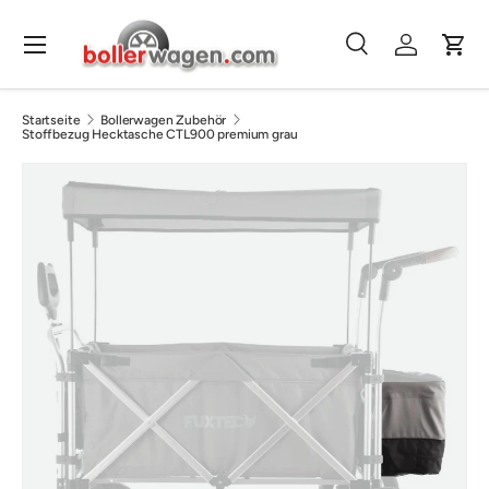
Direkt zum Inhalt
Menü
Suche
Einloggen
Eink
Suchen
Suchen
Startseite
Bollerwagen Zubehör
Stoffbezug Hecktasche CTL900 premium grau